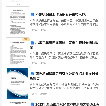
迈出了坚实的步伐。我勇于尝试新事物，不断挑战自
揭
我，实
贷
不规则综采工作面缩面开采技术应用
3
不规则综采工作面缩面开采技术应用不规则综采工作面
款
缩面开采技术应用摘要：不规则综采工作面缩面开采技
术在矿山生产中具有重要的应用价值。本论文从不规则
担
3
阅读
0
收藏
综采工作面缩面开采技术的发展背景、原理及应用进行
了详细的
商按揭风险产生的原因
保
付费
小学三年级民族团结一家亲主题班会活动教
保
案
小学三年级民族团结一家亲主题班会活动教案 教学目标:
证
知识与能力:1、知道民族团结的故事.2、懂得各民族之间
应互相尊重,平等相等,和睦相处.过程与方法:让同学们了
金
1
阅读
0
收藏
解7.5事件的性质,熟悉民族团结
管
商丘坤润建筑劳务有限公司介绍企业发展分
析报告
理，
商丘坤润建筑劳务有限公司 企业发展分析结果企业发展
防
指数得分企业发展指数得分商丘坤润建筑劳务有限公司
综合得分说明：企业发展指数根据企业规模、企业创
3
阅读
0
收藏
新、企业风险、企业活力四个维度对企业发展情况进行
范
评价。
2023年鸡西市鸡冠区试验检测师之交通工程