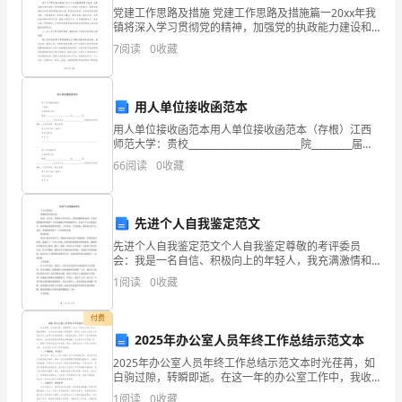
操
党建工作思路及措施 党建工作思路及措施篇一20xx年我
镇将深入学习贯彻党的精神，加强党的执政能力建设和
党的先进性教育，突出党组织的核心作用，开创我镇党
作
7
阅读
0
收藏
建工作新局面，结合实际，特制定本年度党建工作
”
规
“”
用人单位接收函范本
“”
程
“”
用人单位接收函范本用人单位接收函范本（存根）江西
为
师范大学：贵校_________________________院_________届
_________________专业毕业生___________
66
阅读
0
收藏
加
1“”
强
“”
先进个人自我鉴定范文
住
先进个人自我鉴定范文个人自我鉴定尊敬的考评委员
会：我是一名自信、积极向上的年轻人，我充满激情和
房
追求，寻求在您的组织中找到一个可以施展才华的发展
1
阅读
0
收藏
平台。在这个个人自我鉴定中，我将描述我的教育背
公
景、工作经验
付费
积
2025年办公室人员年终工作总结示范文本
可以单独起诉开发商。
金
2025年办公室人员年终工作总结示范文本时光荏苒，如
白驹过隙，转瞬即逝。在这一年的办公室工作中，我收
2
按
获颇丰，不仅在专业技能上有所提升，更在个人成长上
1
阅读
0
收藏