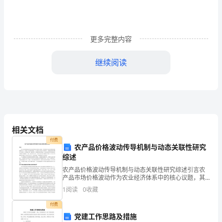
操
作
规
更多完整内容
程
继续阅读
按
四、档案归档
揭
贷
第二篇：按揭贷款保证金
款
相关文档
付费
保
农产品价格波动传导机制与动态关联性研究
综述
证
农产品价格波动传导机制与动态关联性研究综述引言农
金
产品市场价格波动作为农业经济体系中的核心议题，其
传导机制与动态关联性直接影响粮食安全、农民收入及
1
阅读
0
收藏
宏观经济稳定。在全球化与市场一体化背景下，价格波
支
动的传导
付费
取
党建工作思路及措施