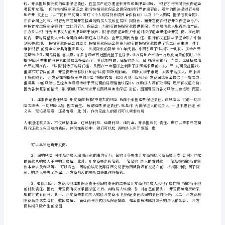
版]
、中心审批
3“”
第
1“”
一
责审批。做好监督制衡和风险防控工作）。
篇：
按
揭
、签发支票
4
贷
款
、营业部（或管理部）通知开发企业领取支票。
5
保
、开发企业领取支票并办理支取转账。
6
证
、办理时限个工作日。
75
金
支
取