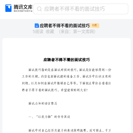
应
应聘者不得不看的面试技巧
聘
应聘者不得不看的面试技巧
付费
者
5
阅读
收藏
（
来自
：
第一文库网
）
不
得
不
看
的
面
试