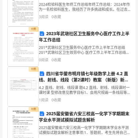
一
2024检验科医生年终工作总结年终工作总结：2024年作
份
为一名检验科医生，我经历了许多挑战和成长。在过去
的一年里，我努力提高自己的专业技能，积极应对工作
3
阅读
0
收藏
中的困难，取得了一定的成绩。首先，我参与了许多临
工
付费
作
2023年武墩社区卫生服务中心医疗工作上半
年工作总结
的
201*武墩社区卫生服务中心医疗工作上半年工作总结
关
201*武墩社区卫生效劳中心 医疗工作上半年工作总结
201*武墩社区卫生效劳中心医疗工作上半年工作总结 2
0
阅读
0
收藏
键。
付费
四川省华蓥市明月镇七年级数学上册 4.2 直
内
线、射线、线段（第2课时）教案 （新版）新人
容
教版
4.2 直线、射线、线段课 题4.2 直线、射线、线段课时一
课时课 型修改意见教学目标1、会用尺规画一条线段等于
包
已知线段，会比较两条线段的长短．2、培养动手操作能
1
阅读
0
收藏
力，提高抽象概括能力，能从实际问题
也会另考官们乏味。
括
付费
2025届安徽省六安三校高一化学下学期期末
面
学业水平测试模拟试题含解析
2025届安徽省六安三校高一化学下学期期末学业水平测
试
试模拟试题含解析注意事项:1．答题前，考生先将自己的
姓名、准考证号码填写清楚，将条形码准确粘贴在条形