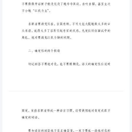
技
巧
应
聘
者
面试必知的语言禁忌
不
得
一、“以我为轴”的夸夸其谈
不
看
的
面
试
不分地“以我为主”。