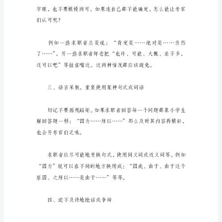
技
巧
面
试
角色，绝对要避免以我
技
巧
指
二、确定性的两个极端
的
是
在
面
试
时