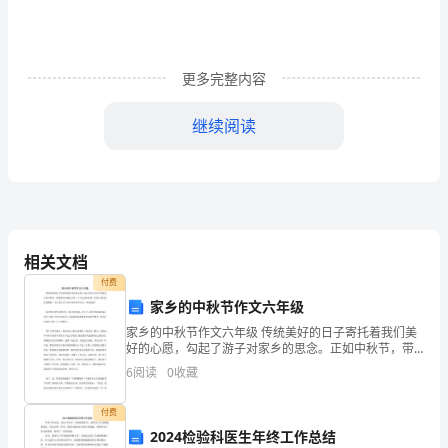
候
的
更多完整内容
技
继续阅读
巧。
面
试
确定的词语。
是
相关文档
你
付费
能
家乡的中秋节作文六年级
家乡的中秋节作文六年级 传统美好的日子寄托着我们美
够
好的心愿，勾起了游子对家乡的思念。正如中秋节，带
领我们回想起了那一个个美好的传说，承载了我们美好
6
阅读
0
收藏
们认可呢?
得
的期盼。为大家分享了家乡的中秋节作文，欢迎借鉴！
到
付费
2024检验科医生年终工作总结