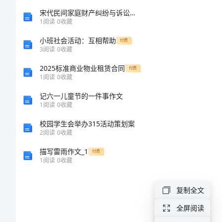
得
宋代民间家庭财产纠纷与诉讼研究的开题报告
1
阅读
0
收藏
体
小班社会活动：互相帮助
付费
3
阅读
0
收藏
会
2025标准商业物业租赁合同
付费
1
阅读
0
收藏
大
记六一儿童节的一件事作文
学
1
阅读
0
收藏
生
校园学生会举办315活动策划案
重要特点。
社
2
阅读
0
收藏
交
描写雷雨作文_1
付费
1
阅读
0
收藏
礼
仪
复制全文
学
全屏阅读