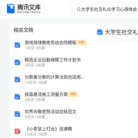
大
学
相关文档
大学生社交礼
生
游戏排球教练劳动合同模板
付费
社
1
阅读
0
收藏
精选企业后勤保障工作计划书
交
4
阅读
0
收藏
礼
分数乘分数的计算法则也适用于整数和分数相乘
14
阅读
0
收藏
仪
挂篮悬浇施工测量方案
付费
3
阅读
0
收藏
学
优秀去敬老院活动总结范文
习
0
阅读
0
收藏
《小老鼠上灯台》说课稿
心
10
阅读
0
收藏