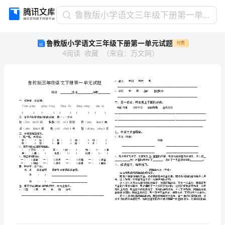
鲁
鲁教版小学语文三年级下册第一单元试题
教
鲁教版小学语文三年级下册第一单元试题
付费
版
4
阅读
收藏
（
来自
：
万文网
）
小
学
语
文
三
年
级