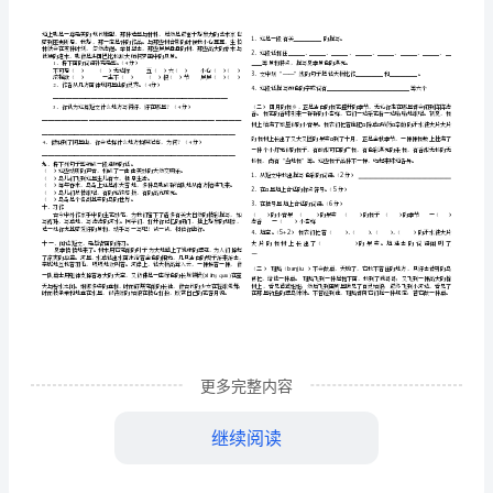
下
册
第
班
姓
分数
级＿＿＿＿
名＿＿＿＿＿
一
读拼音
写词语
一、
，
。
单
元
二
给带点旳字选择对旳旳读音
用
、
，
“∨”
试
题
更多完整内容
沾（zānzhān）湿裁（cáichái）剪
鲁
继续阅读
三
按规定
毕练习
、
完
。
比
比
再组词
1
、
一
，
。
教
裁
掠
拂
蜻
咏
（）
（）
（）
（）