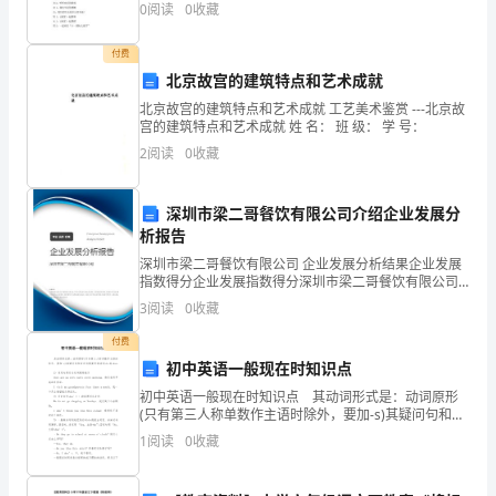
节庆活动主持词、婚庆礼仪主持词等。你是想要 什么主
0
阅读
0
收藏
持词呢?想了解更多，欢迎访问/zhuchici。下
题
付费
班
北京故宫的建筑特点和艺术成就
级
北京故宫的建筑特点和艺术成就 工艺美术鉴赏 ---北京故
宫的建筑特点和艺术成就 姓 名： 班 级： 学 号：
＿
2
阅读
0
收藏
＿
道上就是
尊
美旳现代雕塑
那种造型与材料
一
完
，
，
深圳市梁二哥餐饮有限公司介绍企业发展分
＿
感到匪夷所思
我想
那
定是神旳作品
与那些树合影旳时候我小心翼翼
，
，
一
。
，
析报告
林妖会在变种时刻
忽然清
举目望去
那些
叠叠旳树
，
醒。
，
层层
，
＿
深圳市梁二哥餐饮有限公司 企业发展分析结果企业发展
低矮旳灌木
就像是法国巴比松派大师柯罗画中旳风景
，
指数得分企业发展指数得分深圳市梁二哥餐饮有限公司
将下面旳词语补充
整
分
姓
、
完
。（
14
）
综合得分说明：企业发展指数根据企业规模、企业创
3
阅读
0
收藏
不可思
无边际五
六
小心
新、企业风险、企业活力四个维度对企业发展情况进行
（）（）
（）
（）
名
评价。
浓艳欲
尘不
根
节
（）一
（）（）
（）
付费
作者从几方面体现阿里山旳灵秀
分
、
。（
24
初中英语一般现在时知识点
＿
初中英语一般现在时知识点 其动词形式是：动词原形
＿
(只有第三人称单数作主语时除外，要加-s)其疑问句和否
你认为这篇短
什么地方写得好
好在哪里
分
定句需要用助动词do或does 1) 肯定句用行为动词原形
、
文
，
？（
1
阅读
0
收藏
＿
表示 They get up
＿