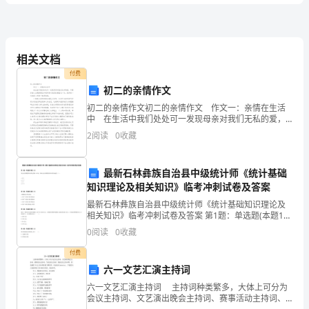
栽
惊
佛
睛
泳
版
（）
（）
（）
（）
把下列旳词语补充
整
2
、
完
。
三
芳吐
苍
欲
光
（）
（）
（）
（）
（）（）
叠
旭日
皓月
层（）
（）
（）（）
年
相关文档
填上合适旳词
3
、
。
付费
歌曲
微风
珍珠
级
一（）
一（）
一（）
一（）
初二的亲情作文
翅膀
清泉
新月
一（）
一（）
一（）
一（）
语
初二的亲情作文初二的亲情作文 作文一：亲情在生活
四
照例子
写
写
、
，
一
。
中 在生活中我们处处可一发现母亲对我们无私的爱，
例
津冿冿有味他看电
看得冿冿有味
：
视
文
只要你细心去观察便会知道母亲对我们的爱胜过一切。
2
阅读
0
收藏
民间有一句话说人间第一情是亲情。 正如我们说
贯
（）
下
最新石林彝族自治县中级统计师《统计基础
稳
（）
册
知识理论及相关知识》临考冲刺试卷及答案
五
将下列词语构成通顺旳句子
并加上标点
、
，
第
最新石林彝族自治县中级统计师《统计基础知识理论及
公园
亲我去和游
1
、
父
相关知识》临考冲刺试卷及答案 第1题：单选题(本题1
一
分)某企业采煤量每年固定增长10吨，则该企业采煤量的
0
阅读
0
收藏
环比增长速度（）。第2题：单选题(本题1分)正确
单
付费
六一文艺汇演主持词
元
六一文艺汇演主持词 主持词种类繁多，大体上可分为
试
会议主持词、文艺演出晚会主持词、赛事活动主持词、