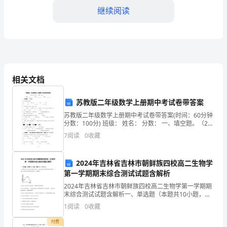
先
继续阅读
队
工
（2）
作
总
相关文档
守诚信，提高诚信教育活动的实效。
结
苏教版二年级数学上册期中考试卷带答案
如
苏教版二年级数学上册期中考试卷带答案(时间：60分钟
下。
向深入
分数：100分) 班级： 姓名： 分数： 一、填空题。（20
分）1、括号里最
7
阅读
0
收藏
一、
1、
继
2024年吉林省吉林市朝鲜族四校高二生物学
第一学期期末综合测试试题含解析
续
2024年吉林省吉林市朝鲜族四校高二生物学第一学期期
开
末综合测试试题含解析一、单选题（本题共10小题，每
题3分，共30分）1、如图表示某人从初进高原到完全适
1
阅读
0
收藏
展
应，其体内血液中乳酸浓度的变化曲线，下列对AB
动。
付费