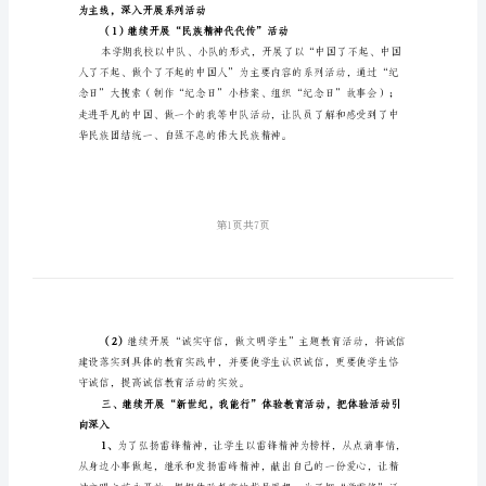
结
范
本
2024
年
学
校
少
先
队
工
为主线，深入开展系列活动
作