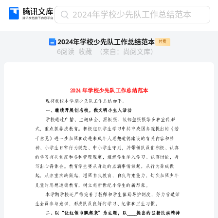
2024
2024年学校少先队工作总结范本
年
2024年学校少先队工作总结范本
付费
学
6
阅读
收藏
（
来自
：
尚阅文库
）
校
少
先
队
工
作
总