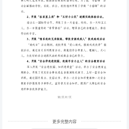
总
结
范
本
现
将
我
校
本
学
期
少
更多完整内容