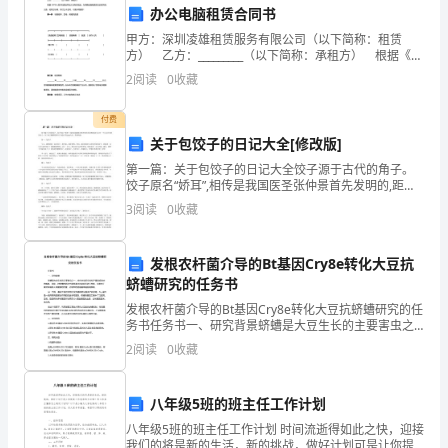
创
办公电脑租赁合同书
名
甲方：深圳凌雄租赁服务有限公司（以下简称：租赁
方） 乙方：_________（以下简称：承租方） 根据《中
华人民共和国合同法》及有关规定，为明确设备租费双
校，
2
阅读
0
收藏
方的权利和义务，经双方协商，待
做
劳动的辛苦。
付费
文
关于包饺子的日记大全[修改版]
第一篇：关于包饺子的日记大全饺子源于古代的角子。
明
饺子原名“娇耳”,相传是我国医圣张仲景首先发明的,距今
已有一千八百多年的历史了。以下是小编整理的关于包
3
阅读
0
收藏
小
饺子的日记大全，欢迎阅读。篇一：包饺子今天，我和
妈
主
发根农杆菌介导的Bt基因Cry8e转化大豆抗
人
蛴螬研究的任务书
发根农杆菌介导的Bt基因Cry8e转化大豆抗蛴螬研究的任
活
务书任务书一、研究背景蛴螬是大豆生长的主要害虫之
一，会对大豆的生长和产量造成极大的威胁。目前，对
2
阅读
0
收藏
动
蛴螬的防治主要是通过化学农药进行控制，但是由于其
学
八年级5班的班主任工作计划
校
八年级5班的班主任工作计划 时间流逝得如此之快，迎接
我们的将是新的生活，新的挑战，做好计划可是让你提