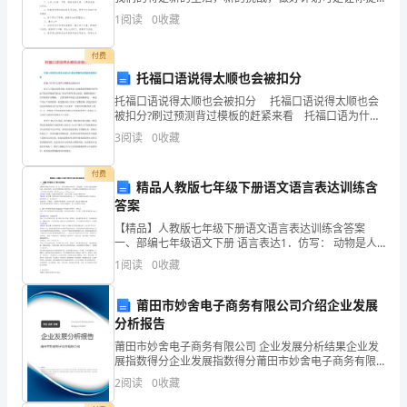
通
高工作效率的方法喔！那么你真正懂得怎么制定计划
1
阅读
0
收藏
吗？以下是小编为大家收集的八年级5班的班主任工作
意识和自我保护能力。
过
付费
广
托福口语说得太顺也会被扣分
托福口语说得太顺也会被扣分 托福口语说得太顺也会
播、
被扣分?刷过预测背过模板的赶紧来看 托福口语为什么
说得太顺畅也会被扣分? 很多人可能会觉得奇怪，托福
主
3
阅读
0
收藏
考试口语说得流利顺畅不好吗?这不是正好能证明
题
付费
精品人教版七年级下册语文语言表达训练含
班
答案
【精品】人教版七年级下册语文语言表达训练含答案
会、
一、部编七年级语文下册 语言表达1．仿写： 动物是人
类的生存伙伴。有了它，世界才如此丰富多彩、生机盎
黑
1
阅读
0
收藏
然，并且给人类以深刻的启迪。我喜欢斑羚，因为在种
群面
板
莆田市妙舍电子商务有限公司介绍企业发展
分析报告
报、
莆田市妙舍电子商务有限公司 企业发展分析结果企业发
级
展指数得分企业发展指数得分莆田市妙舍电子商务有限
公司综合得分说明：企业发展指数根据企业规模、企业
2
阅读
0
收藏
部
创新、企业风险、企业活力四个维度对企业发展情况进
行评