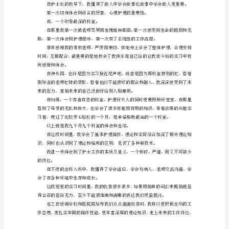
写
个
人
实
让我开始了浙二真正的实习生涯。
习
总
结
怎
打针也不过如此。
么
在配置中心，最大的感受就是早起。
写?
这
是
很