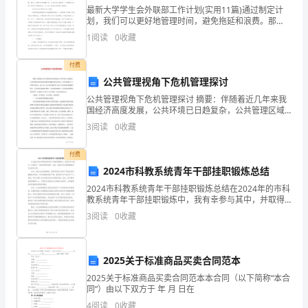
瓶
最新大学学生会外联部工作计划(实用11篇)通过制定计
划，我们可以更好地管理时间，避免拖延和浪费。那
颈，
么，如何制定一个有效的计划呢？首先，明确目标，确
1
阅读
0
收藏
保目标具体、明确、可实现。其次，制定详细的行动步
下
骤，包
所感悟和体会。
付费
面
公共管理视角下危机管理探讨
公共管理视角下危机管理探讨 摘要：伴随着近几年来我
为
国经济高度发展，公共环境已日趋复杂，公共管理区域
中因各种各样的问题时常发生冲突。公共管理成为了人
大
3
阅读
0
收藏
们的关注重点。基于此，从公共管理视角下探讨公共危
家
付费
2024市科教系统青年干部挂职锻炼总结
搜
2024市科教系统青年干部挂职锻炼总结在2024年的市科
集
教系统青年干部挂职锻炼中，我有幸参与其中，并取得
了一定的成果和经验。在此，我将对这次挂职锻炼进行
3
阅读
0
收藏
一
总结和分享。首先，通过这次挂职锻炼，我更深刻地认
些
2025关于标准商品买卖合同范本
个
2025关于标准商品买卖合同范本本合同（以下简称“本合
同”）由以下双方于 年 月 日在
人
的岗位。
4
阅读
0
收藏