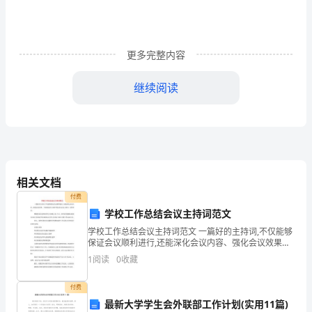
多
同
学
更多完整内容
在
继续阅读
写
实
习
总
相关文档
结
付费
学校工作总结会议主持词范文
时
学校工作总结会议主持词范文 一篇好的主持词,不仅能够
保证会议顺利进行,还能深化会议内容、强化会议效果。
遇
下面就是给大家的学校总结会议主持词，仅供参考。 尊
1
阅读
0
收藏
在，一个印象最深的科室。
敬的各位老师同学们大家晚上好
到
付费
的
最新大学学生会外联部工作计划(实用11篇)