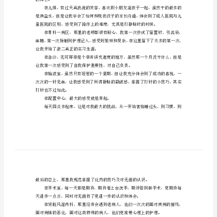
怎
归。
么
写
机会。
个
锻炼，同时也是我们就业岗前的最佳训练。
人
实
习
总
感悟到了什么。
结
怎
的体会。
么