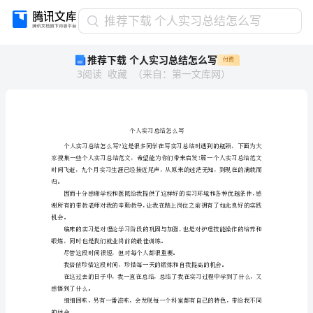
推
推荐下载 个人实习总结怎么写
荐
推荐下载 个人实习总结怎么写
付费
下
3
阅读
收藏
（
来自
：
第一文库网
）
载
个
人
实
习
总
结