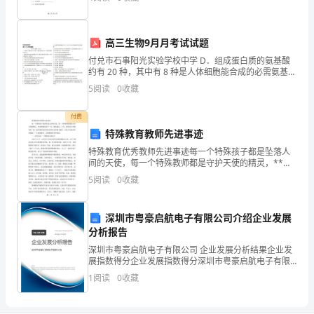
实
会了在各种环境中生存和成长。
习
高三生物9月月考试试题
总
付兑市石事阳光实验学校中学 D．组成蛋白质的氨基酸
约有 20 种，其中有 8 种是人体细胞能合成的必需氨基
结
高三（上）九月考生物试题 酸 第Ⅰ卷（选择题，共 50
5
阅读
0
收藏
分） 4．DNA 指纹法在案件侦破工
范
付费
文，
特殊教育教师先进事迹
特殊教育优秀教师先进事迹每一个特殊孩子都是坠落人
希
间的天使，每一个特殊教师都是守护天使的精灵，**老
师便是其中一位。她从教近二十年，始终奋斗在教育第
5
阅读
0
收藏
望
一线。她用教师的神圣职责和母亲的博大胸怀，在孩子
们的世
能
深圳市粤豪启航电子有限公司介绍企业发展
为
分析报告
深圳市粤豪启航电子有限公司 企业发展分析结果企业发
你
展指数得分企业发展指数得分深圳市粤豪启航电子有限
公司综合得分说明：企业发展指数根据企业规模、企业
1
阅读
0
收藏
们
创新、企业风险、企业活力四个维度对企业发展情况进
行评
带