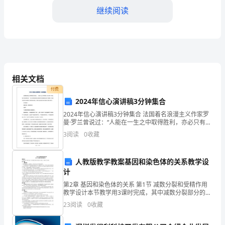
单
继续阅读
位
安
全
相关文档
生
他们的安全意识和自我保护能力。
付费
产
2024年信心演讲稿3分钟集合
四、加强安全技术支撑
工
2024年信心演讲稿3分钟集合 法国着名浪漫主义作家罗
曼·罗兰曾说过：“人能在一生之中取得胜利，亦必只有一
个源头，而这个源头唯有自信。”那么大家知道究竟什么
作
3
阅读
0
收藏
是自信吗?自信就是对自身力气的确信，坚
的
人教版教学教案基因和染色体的关系教学设
关
计
键
第2章 基因和染色体的关系 第1节 减数分裂和受精作用
教学设计本节教学用3课时完成，其中减数分裂部分的教
学用2课时，受精作用1课时。第
一
23
阅读
0
收藏
年，