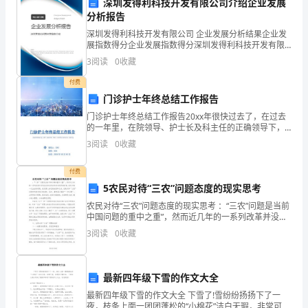
深圳发得利科技开发有限公司介绍企业发展
我
分析报告
深圳发得利科技开发有限公司 企业发展分析结果企业发
们
展指数得分企业发展指数得分深圳发得利科技开发有限
公司综合得分说明：企业发展指数根据企业规模、企业
3
阅读
0
收藏
在
创新、企业风险、企业活力四个维度对企业发展情况进
行评
付费
过
门诊护士年终总结工作报告
去
门诊护士年终总结工作报告20xx年很快过去了，在过去
的一年里，在院领导、护士长及科主任的正确领导下，
和完善。
一
我认真学习马列主义、毛泽东思想、邓小平理论医学`教
3
阅读
0
收藏
育网和“三个代表”的重要思想。坚持“以病人为中心”
年
付费
中
5农民对待“三农”问题态度的现实思考
农民对待“三农”问题态度的现实思考 ：“三农”问题是当前
积
中国问题的重中之重”，然而近几年的一系列改革并没有
真正使农民的生活状况得到改善，农民对每一次出台的
极
3
阅读
0
收藏
政策，在欣喜之余还是失望和无奈，农民对侍
响
最新四年级下雪的作文大全
应
命安全和公司的发展保驾护航。
最新四年级下雪的作文大全 下雪了!雪纷纷扬扬下了一
夜，枝条上面一团团蓬松的“小棉花”洁白无瑕，非常可