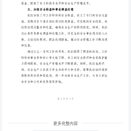
作
事
业
单
位
了应对突发事件的能力和水平。
年
三、加强安全生产宣传教育
度
总
结
2023
年
是
更多完整内容
我