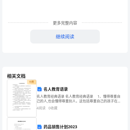
实
际
更多完整内容
应
用
继续阅读
水
平，
在
实
相关文档
付费
训
名人教育语录
过
名人教育经典语录 名人教育经典语录 1、懂得尊重自
己的人,也会懂得尊重别人，这包括尊重自己的孩子在
程
内。——顾振飚 2、掌握好责骂与训斥的方法与技巧，
4
阅读
0
收藏
才能到达教育的目的与效果。不当的责罚，不知不
中，
通
药品销售计划2023