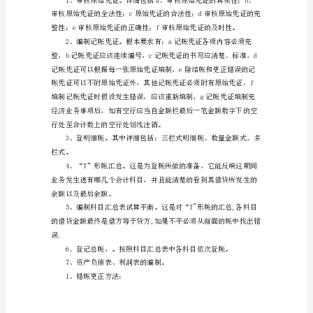
合
实
务操作中去，才能真正掌握这
训
主
要
是
为
了
提
高
谈！
我
们
的