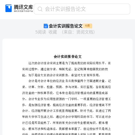
会
会计实训报告论文
计
会计实训报告论文
付费
实
5
阅读
收藏
（
来自
：
贤阅文档
）
训
报
告
论
文
会
计