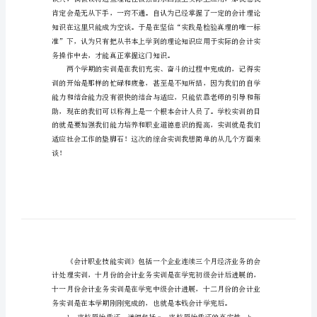
实
训
报
告
论
文
这
次
的
会
计
综