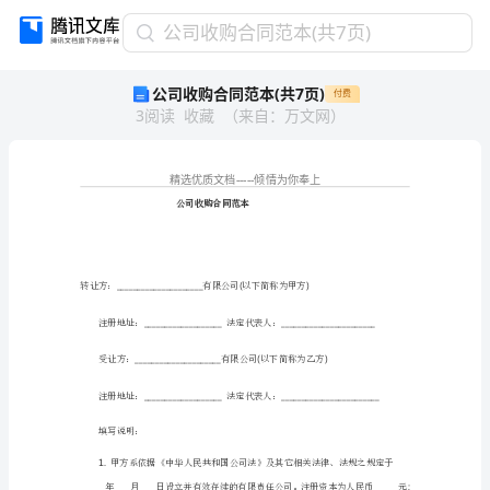
公
公司收购合同范本(共7页)
司
公司收购合同范本(共7页)
付费
收
3
阅读
收藏
（
来自
：
万文网
）
购
合
同
范
本
公司收购合同范本
(共
7