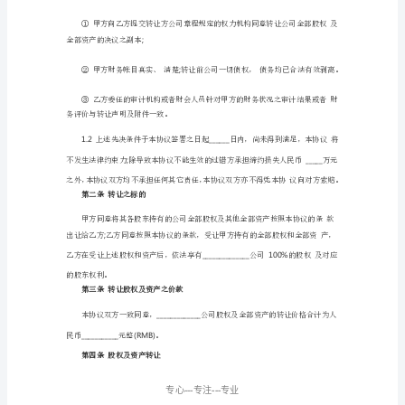
_____________________
2.
有
限
公
法定代表人为：工商注册号为：
司
(以
下
法拥有该公司全部、完整的权利。
简
称
4.
为
甲
方)
注