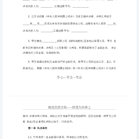
页)
公
司
收
购
合
同
范
填写说明：
本
1.
转
让
法定代表人为：工商注册号为：
方：