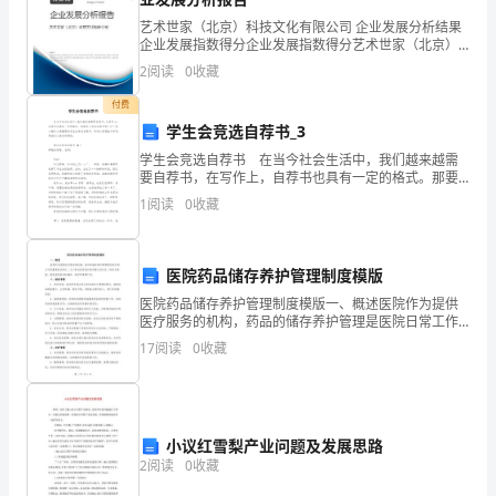
文
艺术世家（北京）科技文化有限公司 企业发展分析结果
档-
企业发展指数得分企业发展指数得分艺术世家（北京）
-
科技文化有限公司综合得分说明：企业发展指数根据企
2
阅读
0
收藏
-
业规模、企业创新、企业风险、企业活力四个维度对企
务评价与转让声明及附件一致。
业发
-
付费
-
学生会竞选自荐书_3
倾
学生会竞选自荐书 在当今社会生活中，我们越来越需
要自荐书，在写作上，自荐书也具有一定的格式。那要
情
怎么写好自荐书呢？以下是小编为大家整理的学生会竞
1
阅读
0
收藏
为
选自荐书，欢迎大家借鉴与参考，希望对大家有所帮
助。
你
奉
第二条转让之标的
医院药品储存养护管理制度模版
上
医院药品储存养护管理制度模版一、概述医院作为提供
公
医疗服务的机构，药品的储存养护管理是医院日常工作
司
的重要组成部分。为了保证医院药品的质量与安全性，
17
阅读
0
收藏
制定本制度，规范医院药品的储存、养护和管理工作。
;
收
二、储存
购
合
同
小议红雪梨产业问题及发展思路
的股东权利。
2
阅读
0
收藏
范
第三条转让股权及资产之价款