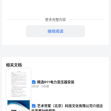
册
地
址：
更多完整内容
___________________
继续阅读
法
定
/
整体出受让事项达成协议如下，以资信守。
代
第一条先决条件
表
相关文档
人：
1.1
_____________________
精选011电力变压器安装
3
阅读
0
收藏
精
选
;
全部资产的决议之副本
优
质
艺术世家（北京）科技文化有限公司介绍企
;
业发展分析报告