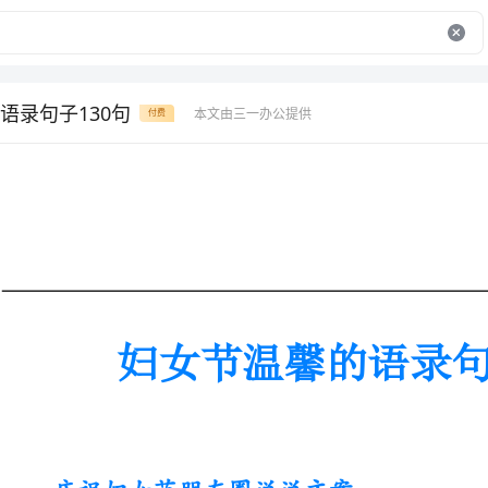
语录句子130句
本文由三一办公提供
付费
妇女节温馨的语录句子130句
庆祝妇女节朋友圈说说文案
1、在妇女节送上无限祝福和牵挂，愿迷人的你笑靥如花!