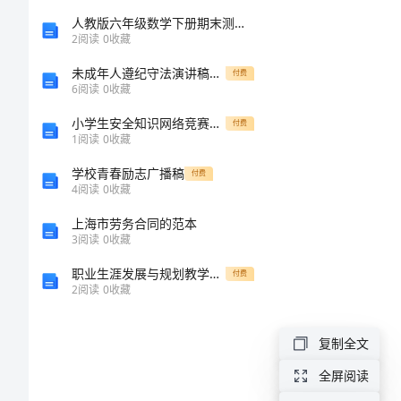
130
人教版六年级数学下册期末测试卷及答案下载
2
阅读
0
收藏
句
未成年人遵纪守法演讲稿范文
付费
6
阅读
0
收藏
妇
小学生安全知识网络竞赛题(含答案)
付费
女
1
阅读
0
收藏
八节快乐!
节
学校青春励志广播稿
付费
4
阅读
0
收藏
温
上海市劳务合同的范本
馨
3
阅读
0
收藏
的
职业生涯发展与规划教学大纲及题库
付费
语
2
阅读
0
收藏
录
复制全文
句
全屏阅读
子