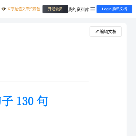
立享超值文库资源包
我的资料库
开通会员
Login 腾讯文档
编辑文档