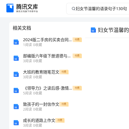
妇
女
相关文档
妇女节温馨的
节
2024版二手房的买卖合同参考
付费
温
1
阅读
0
收藏
部编版六年级下册道德与法治 期中测试卷及答案【历年真题】
馨
付费
3
阅读
0
收藏
的
大班的教育随笔范文
付费
3
阅读
0
收藏
语
《领导力》之读后感-激情就是分水岭（三）
付费
5
阅读
0
收藏
录
致孩子的一封信作文
付费
句
2
阅读
0
收藏
成长的道路上作文
付费
子
3
阅读
0
收藏