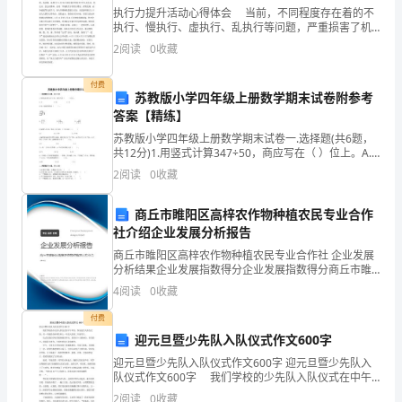
数
执行力提升活动心得体会 当前，不同程度存在着的不
值
执行、慢执行、虚执行、乱执行等问题，严重损害了机
关形象，影响了经济社会快速开展。要积极应对日益剧
2
阅读
0
收藏
烈的区域竞争，实现“跨越赶超、苏北争先”目标，迫切需
及
付费
标
苏教版小学四年级上册数学期末试卷附参考
答案【精练】
准
苏教版小学四年级上册数学期末试卷一.选择题(共6题，
进
共12分)1.用竖式计算347÷50，商应写在（ ）位上。A.
十 B.百 C.个2.从上面看到的是（ ）。
2
阅读
0
收藏
行
商丘市睢阳区高梓农作物种植农民专业合作
施
社介绍企业发展分析报告
工
商丘市睢阳区高梓农作物种植农民专业合作社 企业发展
分析结果企业发展指数得分企业发展指数得分商丘市睢
架
阳区高梓农作物种植农民专业合作社综合得分说明：企
4
阅读
0
收藏
业发展指数根据企业规模、企业创新、企业风险、企业
设
活力
付费
迎元旦暨少先队入队仪式作文600字
安
迎元旦暨少先队入队仪式作文600字 迎元旦暨少先队入
装，
队仪式作文600字 我们学校的少先队入队仪式在中午
举行。参加这次入队仪式的，有一年级的全体师生和上
2
阅读
0
收藏