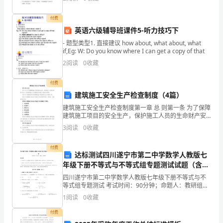
满
一年没入队的二年级学生。 仪式在我们学校多
足
付费
英语六级辅导班课件5-听力技巧下
和
- 题型类型1. 直接建议 how about, what about, what
if,Eg: W: Do you know where I can get a copy of that
保
2
阅读
0
收藏
证
付费
施
建筑施工安全生产检查制度（4篇）
工
建筑施工安全生产检查制度第一章 总 则第一条 为了保障
建筑施工项目的安全生产，保护施工人员的生命财产安
需
全，促进建筑施工行业健康有序发展，特制定本制度。
3
阅读
0
收藏
第二条 本制度适用于所有建筑施工项目的安全生产检查
要，
付费
达标测试四川遂宁市第二中学数学人教版七
符
年级下册不等式与不等式组专题测试试题（含详
细解析）
合
四川遂宁市第二中学数学人教版七年级下册不等式与不
等式组专题测试 考试时间：90分钟；命题人：教研组考
安
生注意：1、本卷分第I卷（选择题）和第Ⅱ卷（非选择
1
阅读
0
收藏
题）两部分，满分100分，考试时间90分钟2、答卷
全
付费