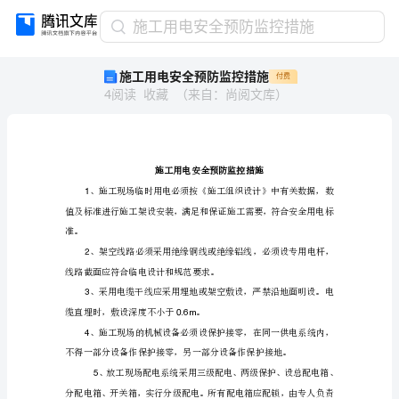
施
施工用电安全预防监控措施
工
施工用电安全预防监控措施
付费
用
4
阅读
收藏
（
来自
：
尚阅文库
）
电
安
全
预
防
监
1
控