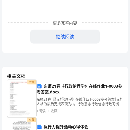
按
《施
更多完整内容
工
继续阅读
组
织
8
设
计》
格执行本岗位安全操作规程。
相关文档
中
付费
9
东师21春《行政伦理学》在线作业1-0003参
有
考答案.docx
开负荷开关。
关
东师21春《行政伦理学》在线作业1-0003参考答案行政
人格的最后完成表现为()。行政意志行政信念行政习惯行
10
数
政情感现代行政是()。权力行政个人行政领导行政公共行
1
阅读
0
收藏
政规范的特征包括什么？()规范性模糊性不
据，
和安全操作规程。
付费
执行力提升活动心得体会