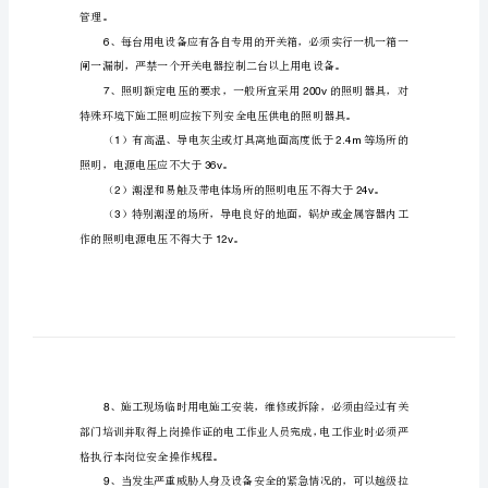
措
准。
施
2
线路截面应符合临电设计和规
施
工
3
用
缆直埋时，敷设深度不小于。
0.6m
电
4
安
全
5
预
防
监
管理。
控
6