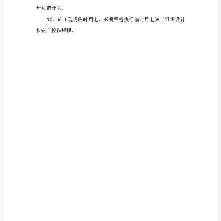
措
施
1、
施
工
现
照明，电源电压应不大于。
36v
场
临
3
时
作的照明电源电压不得大于。
12v
用
电
必
须