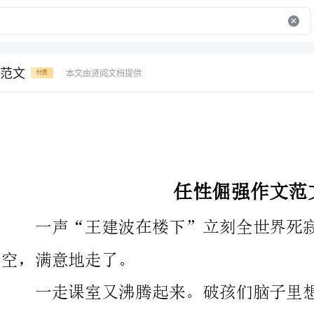
范文
本文由贤阅文档提供
付费
任性倔强作文范文
一声“王建波在楼下”立刻全世界死寂。然后让老班给扑了个
空，满意地走了。
一走课室又沸腾起来。破孩们脑子里想着周一班会老师表扬说
“周六留在这里的同学比拟静，值得表扬”然后这群东西露出会心
的笑，笑的那个得意。。。。。
尽管很矫情，但还是想说：这是我们的青春。不羁的飞扬的嚣