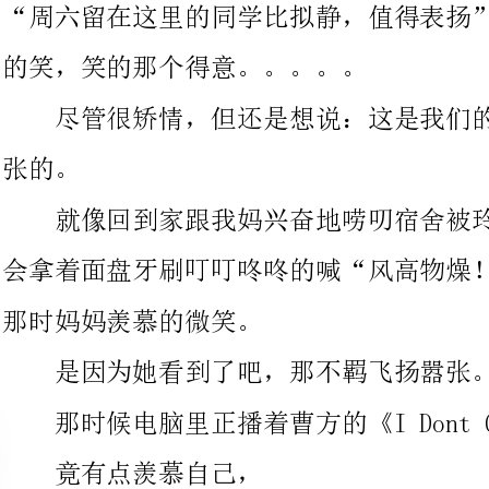
就像回到家跟我妈兴奋地唠叨宿舍被玲姨扣分后每晚破孩们便
会拿着面盘牙刷叮叮咚咚的喊“风高物燥！提防401（死玲姨）”
那时妈妈羡慕的微笑。
是因为她看到了吧，那不羁飞扬嚣张。
那时候电脑里正播着曹方的《IDontCareAnyway》。
竟有点羡慕自己，
和有点想哭。
下午去楚红家，她表弟也在。
会看到孩子不想做作业而哭闹。为自己考的差找各种各样的借
口。拐弯抹角的说想打游戏。大人拒绝时发脾气。终于得到十几分
钟打游戏时间而极力按捺住的兴奋。在大人说“还有十分钟”“还