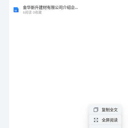
倔
张的。
金华新升建材有限公司介绍企业发展分析报告
强
6
阅读
0
收藏
作
文
范
文
一
声
“王
建
复制全文
波
在
全屏阅读