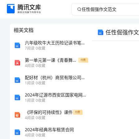
任
性
相关文档
任性倔强作文
倔
六年级吹牛大王历险记读书笔记10篇
强
7
阅读
0
收藏
第一单元第一课《青春舞曲》教学设计-鲁教版《音乐》七年级上册
作
付费
4
阅读
0
收藏
文
配好材（杭州）商贸有限公司介绍企业发展分析报告
1
阅读
0
收藏
范
2024年辽源市西安区国家电网招聘之文学哲学类考试题库精品（全国通用）
1
阅读
0
收藏
文
《环保的可持续性》课件
付费
任
4
阅读
0
收藏
性
2024年经典吊车租赁合同
4
阅读
0
收藏