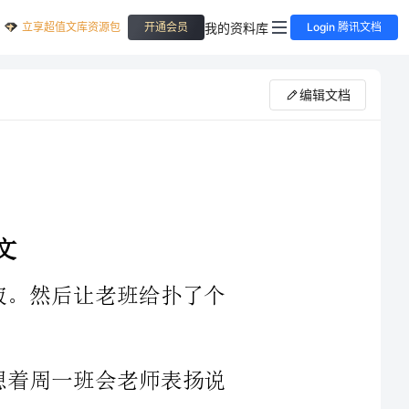
立享超值文库资源包
我的资料库
开通会员
Login 腾讯文档
编辑文档