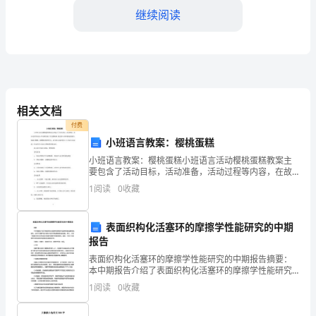
一”
继续阅读
儿
童
2、音响：江
节
3、录象，摄影：孙
文
相关文档
4、进退场指挥安排：虞
付费
艺
小班语言教案：樱桃蛋糕
5、报幕员：学生两名：严
汇
小班语言教案：樱桃蛋糕小班语言活动樱桃蛋糕教案主
6、节目催场——陈，姜
要包含了活动目标，活动准备，活动过程等内容，在故
演
事情境下学念樱桃歌，愿意参与故事情境的模仿。体验
1
阅读
0
收藏
买樱桃、做樱桃蛋糕的快乐。适合幼儿园老师们上小班
语言活动
活
表面织构化活塞环的摩擦学性能研究的中期
动
报告
9
方
表面织构化活塞环的摩擦学性能研究的中期报告摘要：
本中期报告介绍了表面织构化活塞环的摩擦学性能研究
10、场地背景、横幅（严）
案
的进展情况。首先，分析了活塞环在内燃机中的作用和
1
阅读
0
收藏
摩擦损失的成因。其次，介绍了表面织构化技术和其对
11、场内降温处理：虞
活塞环摩
与