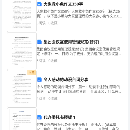
1
大象救小兔作文350字
小
大象救小兔作文350字 大象救小兔作文350字（精选26
奖项设置：
篇），以下是小编为大家整理后的大象救小兔作文350
学
字，仅供参考，欢迎大家阅读。篇1：大象救小兔作文 有
3
阅读
0
收藏
一天，小兔去森林里采蘑菇
“学
据。
雷
集团会议室使用管理规定(修订)
注意事项：
锋”
集团会议室使用管理规定(修订) 集团会议室使用管理规
定（修订） 一、目的 为了更好、更合理的利用会议室，
1、纪律要求：
活
为创造良好的使用环境，保障会议的成功召开，结合集
5
阅读
0
收藏
团现会议室情况制定本管理规
动
付费
方
令人感动的动漫台词分享
令人感动的动漫台词分享 篇一：动漫中让我们感动的
案
台词 动漫中让我们感动的台词 什么正义，什么恶
魔，要怎么选择是人的自由，可是若是被杀了，就什么
汇
4
阅读
0
收藏
也没了，没有杀人的正义啊。 ——麻仓叶
编
代办委托书模板 1
小
代办委托书模板代办委托书模板1 委托人：(基本情
况：姓名，性别，出生20__年__月__日，现住址，身份证