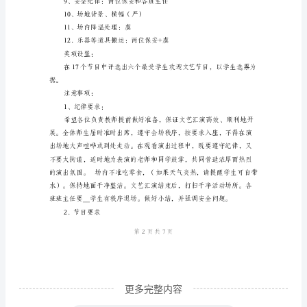
雷
活动主题：放飞童心拥抱梦想
锋”
活
活动__：
动
组长：毕亚俊张春华
方
副组长：沈爱幸孙惠惠严凤
案
项目负责：
汇
1、选票统计：大队委员
编
小
学
更多完整内容
“六