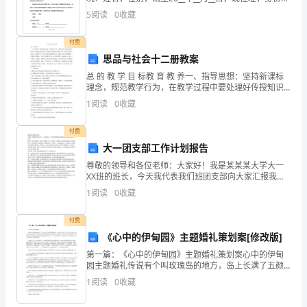
学
编号或者护照编号) 受托人：(基本情况，姓名，性别，
5
阅读
0
收藏
“六
出生20__年__月__日，现住址
2．节目要求
一”
付费
思品与社会十二册教案
儿
总 的 教 学 目 标教 育 教 养一、指导思想：坚持新课标
理念，规范教学行为，在教学过程中要处理好传授知识
童
与培养能力的关系，注重培养学生的独立性和自主性，
1
阅读
0
收藏
引导学生质疑、探究，在实践中学习，使学生成为
节
付费
文
大一团支部工作计划报告
艺
尊敬的领导和各位老师：大家好！我是某某某大学大一
XX班的班长，今天我代表我们班团支部向大家汇报我们
汇
的工作计划。首先，让我们来回顾一下我们上学期的工
1
阅读
0
收藏
作。在过去的一学期里，我们班团支部做了很多有益的
工作。
演
付费
活
《心中的伊甸园》主题婚礼策划案[修改版]
第一篇：《心中的伊甸园》主题婚礼策划案心中的伊甸
动
园主题婚礼传说有个叫玫瑰岛的地方，岛上长满了五颜
六色的玫瑰花 ，有红的，紫的，白的，黄的，蓝的……红
1
阅读
0
收藏
方
玫瑰代表热情真爱，黄玫瑰代表珍重祝福,紫玫瑰代表浪
漫