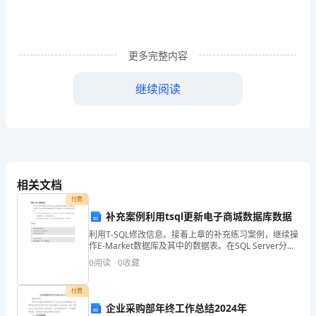
是
团
更多完整内容
校
培
继续阅读
训，
在
十
月
相关文档
付费
份
补充案例利用tsql更新电子商城数据库数据
策
有思想性和教育性。
利用T-SQL修改信息。接着上章的补充练习案例，继续操
作E-Market数据库及其中的数据表。在SQL Server分析
划、
器中，使用电子商城E-Market数据库及其中的数据表，
0
阅读
0
收藏
按如下要求修改指定的信息
动
三、检查记录本
付费
员、
企业采购部年终工作总结2024年