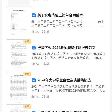
工
关于水电清包工简单合同范本
作
关于水电清包工简单合同范本合同编号：__________关于
是
水电清包工简单合同范本甲方（委托方）：__________地
址：__________联系电话：__________乙方（承包方）：
1
阅读
0
收藏
落
_____
实
付费
推荐下载 2024教师职称述职报告范文
到
2024教师职称述职报告范文 小编给大家介绍2024教师
职称述职报告范文，希望能对大家有所帮助。 2024教
实
师职称述职报告范文一各位领导、各位同事大家好!我，
1
阅读
0
收藏
叶，自1998年踏上三尺讲台，一直执
践
付费
中，
2024年大学学生会竞选演讲稿精选
在
2024年大学学生会竞选演讲稿精选尊敬的老师、亲爱的
同学们：大家好！我是XX学校2024届的候选人XX，我有
遵
幸站在这里，向大家竞选学生会主席一职。首先，我要
2
阅读
0
收藏
感谢大家对我的支持和信任。今天，我将向大家展
循
付费