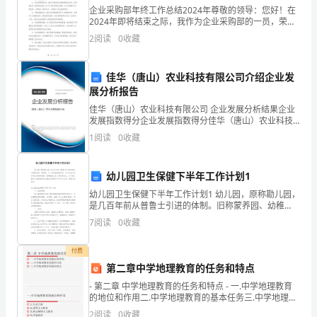
企业采购部年终工作总结2024年尊敬的领导：您好！在
完
2024年即将结束之际，我作为企业采购部的一员，荣幸
地向您呈交2024年度工作总结报告。在过去的一年里，
善
2
阅读
0
收藏
经过全体员工的共同努力和团结协作，企业采购部
相
佳华（唐山）农业科技有限公司介绍企业发
关
展分析报告
佳华（唐山）农业科技有限公司 企业发展分析结果企业
制
发展指数得分企业发展指数得分佳华（唐山）农业科技
四、完善制度
有限公司综合得分说明：企业发展指数根据企业规模、
度
1
阅读
0
收藏
企业创新、企业风险、企业活力四个维度对企业发展情
况进
之
幼儿园卫生保健下半年工作计划1
后，
幼儿园卫生保健下半年工作计划1 幼儿园，原称勘儿园，
是几百年前从普鲁士引进的体制。旧称蒙养园、幼稚
本
园，为一种学前教育机构，用于对幼儿集中进行保育和
7
阅读
0
收藏
教育，通常接纳三至六周岁的幼儿。以下是小编为大家
月
付费
的
第二章中学地理教育的任务和特点
主
- 第二章 中学地理教育的任务和特点 - 一.中学地理教育
的地位和作用二.中学地理教育的基本任务三.中学地理教
五、为特色团日活动作准备
育的基本特点 - 一.中学地理教育的地
要
2
阅读
0
收藏