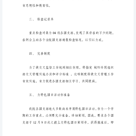
十
个方面的课程。
一
月
份，
组
织
部
的
二、团组织生活
重
点
工
作
仍