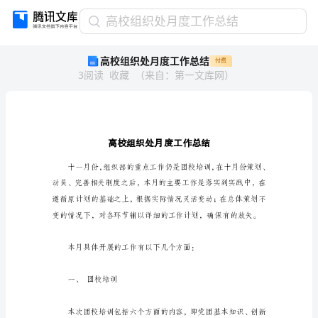
高
高校组织处月度工作总结
校
高校组织处月度工作总结
付费
组
3
阅读
收藏
（
来自
：
第一文库网
）
织
处
月
度
工
作
总