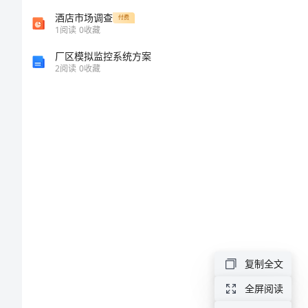
告
酒店市场调查
付费
1
阅读
0
收藏
病
厂区模拟监控系统方案
2
阅读
0
收藏
理
科
个
人
年
终
述
职
复制全文
报
告
全屏阅读