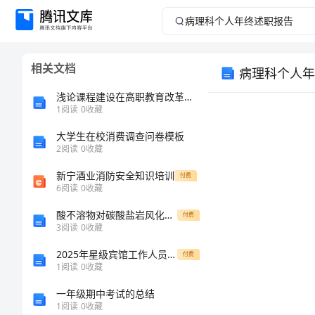
病
理
相关文档
病理科个人年
科
浅论课程建设在高职教育改革中的作用
个
1
阅读
0
收藏
大学生在校消费调查问卷模板
人
2
阅读
0
收藏
年
新宁酒业消防安全知识培训
付费
6
阅读
0
收藏
终
酸不溶物对碳酸盐岩风化壳发育程度影响（可编辑）
付费
3
阅读
0
收藏
述
2025年星级宾馆工作人员劳动合同样本
付费
职
1
阅读
0
收藏
一年级期中考试的总结
报
1
阅读
0
收藏