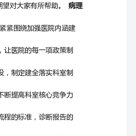
的工作，取得的收获不是一星半点的，想必
那么大家知道正规的述职报告怎么写吗？下面是我收集整理的病理科
个人年终述职报告，欢送大家借鉴与参考，期望对大家有所帮助。
20xx年病理科在侯院长的正确领导下，紧紧围绕加强医院内涵建
准时传达医院的每一项政策制度，让医院的每一项政策制
在科室内加强治理和医德医风建设，制定建全落实科室制
加强业务学习，加快人才培育，不断提高科室核心竞争力