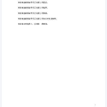
公
司
提
出。
本
标
准
由
2005-05-20
发布
盘
锦
盘
锦
金
泰
化
工
金
泰
化