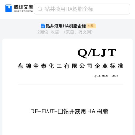
钻
钻井液用HA树脂企标
井
钻井液用HA树脂企标
付费
液
2
阅读
收藏
（
来自
：
万文网
）
用
HA
树
脂
企
标
前