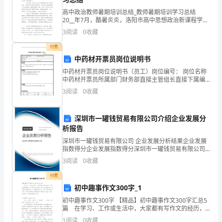
锦
高中政治教师暑期培训总结_教师暑期培训学习总结
金
本标准主要起草人：王继新薛国强。
20__年7月，酷暑炎炎，洛阳市高中思想政治新课程学习
培训在十九中圆满完成。通过如火如荼的培训工作，我
泰
3
阅读
0
收藏
更新了思想，刷新了脚，全面认识了要穿的新鞋，弄清
付费
化
中药材开票员岗位说明书
工
中药材开票员岗位说明书（员工）岗位编号： 岗位名称
中药材开票员所属部门财务部直接主管组长直接下属编
有
写日期编写部门工作目的为了确保会计信息的完整、准
3
阅读
0
收藏
确、及时、遵照《会计准则》《企业会计制度》的前提
限
深圳市一罐钱贸易有限公司介绍企业发展分
公
析报告
司
深圳市一罐钱贸易有限公司 企业发展分析结果企业发展
指数得分企业发展指数得分深圳市一罐钱贸易有限公司
批
综合得分说明：企业发展指数根据企业规模、企业创
3
阅读
0
收藏
新、企业风险、企业活力四个维度对企业发展情况进行
准。
评价。
付费
初中趣事作文300字_1
本
初中趣事作文300字 【精品】初中趣事作文300字汇总5
标
篇 在学习、工作或生活中，大家都有写作文的经历，
对作文很是熟悉吧，作文是由文字组成，经过人的思想
1
阅读
0
收藏