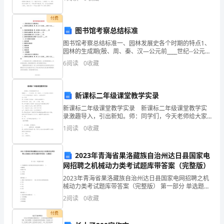
准
考虑，通过语言组织来表达一个主题意义的文体。
由
付费
图书馆考察总结标准
盘
图书馆考察总结标准一、园林发展史各个时期的特点1、
园林的生成期(殷、周、秦、汉—公元前____世纪--公元
锦
____年)2、园林的转折期(魏、晋、南北朝—公元220--
6
阅读
0
收藏
____年)3、园林的全盛期(隋、
金
泰
新课标二年级课堂教学实录
化
新课标二年级课堂教学实录 新课标二年级课堂教学实
录激趣导入，引出新知。师：同学们，今天老师给大家
工
请来了4只小动物和我们一起学习，大家欢迎吗？生：欢
1
阅读
0
收藏
迎师：快看看它们是谁？（师贴出动物图片）
有
2023年青海省果洛藏族自治州达日县国家电
限
网招聘之机械动力类考试题库带答案（完整版）
公
2023年青海省果洛藏族自治州达日县国家电网招聘之机
械动力类考试题库带答案（完整版） 第一部分 单选题
司
(50题) 1、形成螺纹的三角形斜边和直角边的夹角称为(
2
阅读
0
收藏
)。A.摩擦角B.螺纹升角C.
归
付费