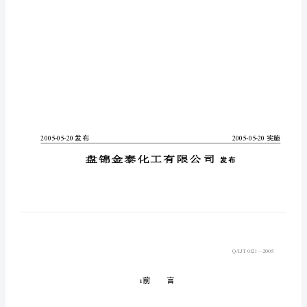
言
本
标
准
由
盘
锦
金
泰
化
工
有
限