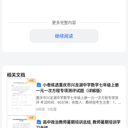
工
有
更多完整内容
限
继续阅读
公
司
起
草。
1
相关文档
本
付费
小卷练透重庆市兴龙湖中学数学七年级上册
标
一元一次方程专项测评试题（详解版）
本标准由盘锦金泰化工有限公司提出。
准
重庆市兴龙湖中学数学七年级上册一元一次方程专项测
评 考试时间：90分钟；命题人：教研组考生注意：1、
本标准由盘锦金泰化工有限公司起草。
由
本卷分第I卷（选择题）和第Ⅱ卷（非选择题）两部分，满
4
阅读
0
收藏
分100分，考试时间90分钟2、答卷前，考生务必
本标准由盘锦金泰化工有限公司批准。
盘
付费
高中政治教师暑期培训总结_教师暑期培训学
本标准由盘锦金泰化工有限公司归口并负责解释。
习总结