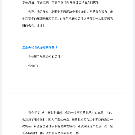
空乘面试自我介绍简洁篇1
空
乘
面
试
自
我
介
绍
简
洁
空
乘