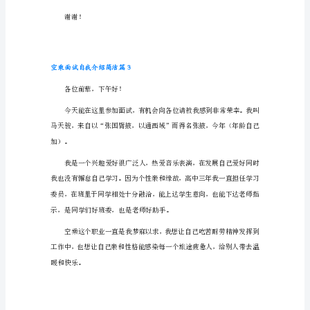
面
试
自
翔的机会。谢谢!
我
介
绍
简
空乘面试自我介绍简洁篇2
洁
各位厦门航空公司的老师：
篇
1
你们好！
各
位
面