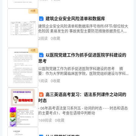
展的活动总结如下： 今年教育爱耳日宣传
能
付费
力。
建筑企业安全风险清单和数据库
也
建筑企业安全风险清单和数据库序号场所/环节/部位较大
暖和快乐。
危险因 素易发生的 事故类型主要防范措施依据责任人
有
（一）模板支架1支架基础基础不坚实 平整，支架底 部
2
阅读
0
收藏
未设置垫 板、底座、扫 地杆、排水设 施，下方
着
付费
以医院党建工作为抓手促进医院学科建设的
打
思考
篮
以医院党建工作为抓手促进医院学科建设的思考 摘
要：作为大学附属临床医学院，医院党组织建设与学科
球，
建设相互联系，互相促进。在医院党组织建设中，以学
1
阅读
0
收藏
科建设为中心，加强思想建设，凝聚学科发展共识;加强
学
爬
高三英语高考复习：语法系列课件之动词的
山、
时态
- 06年高考语法复习系列五 - 动词的时态 - - - 时态和语态
跑
的主要考点1、考查在语境中判断动
169
阅读
0
收藏
步
等