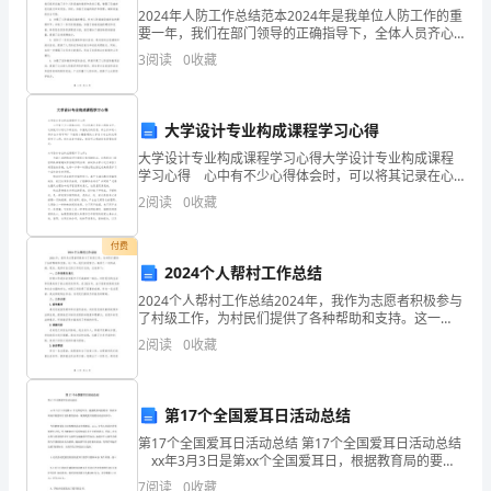
的
2024年人防工作总结范本2024年是我单位人防工作的重
要一年，我们在部门领导的正确指导下，全体人员齐心
空乘面试自我介绍简洁篇3
我
协力，克服各种困难和挑战，取得了一系列具有里程碑
3
阅读
0
收藏
意义的成绩。在此，我谨以此篇总结报告，回顾过去一
自
各位前辈，下午好！
信、
大学设计专业构成课程学习心得
大学设计专业构成课程学习心得大学设计专业构成课程
洒
学习心得 心中有不少心得体会时，可以将其记录在心
得体会中，这样就可以通过不断总结，丰富我们的思
脱，
2
阅读
0
收藏
想。那么你知道心得体会如何写吗？下面是小编整理的
大学设
有
付费
加）。
2024个人帮村工作总结
着
2024个人帮村工作总结2024年，我作为志愿者积极参与
良
了村级工作，为村民们提供了各种帮助和支持。这一
年，我们共同努力，取得了一定的成绩。现在，我将对
2
阅读
0
收藏
好
自己的工作进行总结，总结如下：一、工作背景及意义
村
的
第17个全国爱耳日活动总结
交
第17个全国爱耳日活动总结 第17个全国爱耳日活动总结
示，是同学们好
xx年3月3日是第xx个全国爱耳日，根据教育局的要
际
求，特在本周内开展爱耳日宣传教育活动，现将我校开
7
阅读
0
收藏