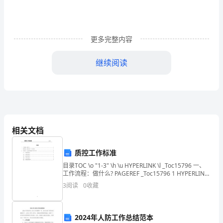
试
官：
你
更多完整内容
们
继续阅读
好!
我
是
本
相关文档
组
质控工作标准
号。
目录TOC \o "1-3" \h \u HYPERLINK \l _Toc15796 一、
谢谢！
工作流程：做什么? PAGEREF _Toc15796 1 HYPERLINK
十
\l _Toc156
3
阅读
0
收藏
八
岁
2024年人防工作总结范本