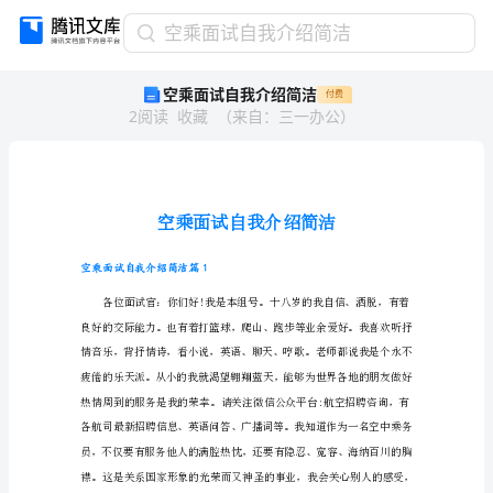
空
空乘面试自我介绍简洁
乘
空乘面试自我介绍简洁
付费
面
2
阅读
收藏
（
来自
：
三一办公
）
试
自
我
介
绍
简
洁