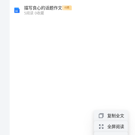
2024
描写良心的话题作文
付费
5
阅读
0
收藏
年
销
售
个
人
辞
职
报
告
2024
复制全文
申请人
年
全屏阅读
__月__
销