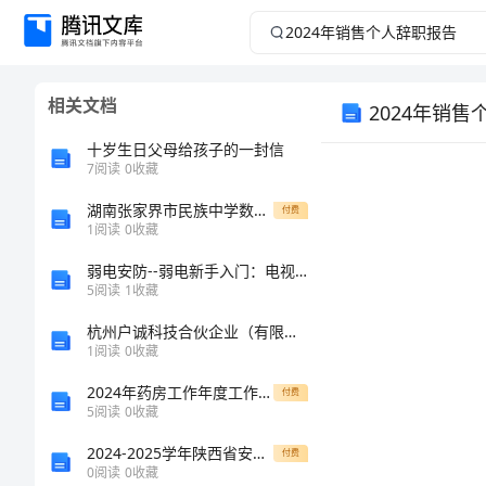
2024
年
相关文档
2024年销
销
十岁生日父母给孩子的一封信
售
7
阅读
0
收藏
个
湖南张家界市民族中学数学七年级上册期中综合测评专项测评试题（含答案及解析）
付费
1
阅读
0
收藏
人
弱电安防--弱电新手入门：电视监控系统97问第一期
5
阅读
1
收藏
辞
杭州户诚科技合伙企业（有限合伙）介绍企业发展分析报告
1
阅读
0
收藏
职
2024年药房工作年度工作总结范文
付费
报
5
阅读
0
收藏
2024-2025学年陕西省安康市汉滨区恒口高中学服务区八年级上学期1月期末物理联考试题（含答案）
付费
告
0
阅读
0
收藏