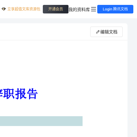
立享超值文库资源包
我的资料库
开通会员
Login 腾讯文档
编辑文档
公司已有三年多的时间里，我得到了公司各位同事的多
在公司里工作的很开心，感觉公司的气氛就像一个大家