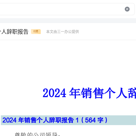
售个人辞职报告
本文由三一办公提供
付费
2024年销售个人辞职报告
2024年销售个人辞职报告1（564字）
尊敬的公司领导：
从__月份至今，进入
方帮助，我非常感谢公司各位同事。
在过去的三年里，我