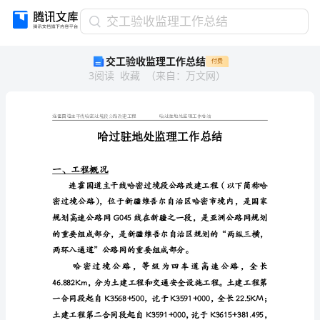
交
交工验收监理工作总结
工
交工验收监理工作总结
付费
验
3
阅读
收藏
（
来自
：
万文网
）
收
监
理
工
作
总
结
一、工程概况