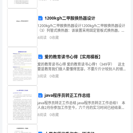
监理组）
万家 5、平安消费 人人有责
自
治
1200kgh二甲胺换热器设计
区
1200kg/h二甲胺换热器设计1200kg/h二甲胺换热器设计
（3）列管式换热器：该装置采用固定管板式换热器，结
构简单，特点是将管板焊 在壳体两端，管束固定管板
哈
4
阅读
0
收藏
上，造价较低（见图1.6）。Tj叁月
密
爱的教育读书心得【实用模板】
市
2
1
爱的教育读书心得 爱的教育读书心得1（349字） 这主
境
要是教育我们做人要懂得宽容，不要斤斤计较别人的错
误。读完这本书，我仿佛感觉到了一个初经启蒙的少年
3
阅读
0
收藏
内，
胸中有一把火眼在燃烧，我知道这也是一种爱，一种对
是
java程序员转正工作总结
国
java程序员转正工作总结 java程序员转正工作总结1 本
人自2月份参加工作至今，六个月的实习时间已经结束。
家
在这段时间里，在领导和同事们的悉心关怀和指导下，
8
阅读
0
收藏
通过自己的不懈努力，在各方面都取得了进步
规
划