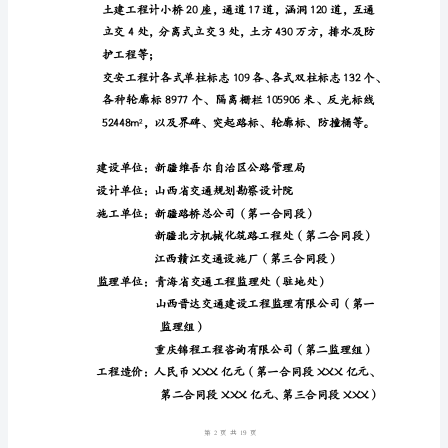
工
程
概
计时速120Km。
况
主要工程：
连
1、土建工程
霍
工程项目
国
路基工程
路基土方
道
涵洞
桥
主
小桥
涵
通道
干
工
中桥
程
线
互通式立交
哈
1
1
密