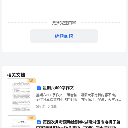
过
境
段
更多完整内容
公
继续阅读
路
天然砂砾底基层
路
改
水稳砂砾基层
面
工
沥青砼下面层
建
程
沥青砼上面层
工
相关文档
程
付费
星期六600字作文
（以
星期六600字作文 编者按：如果大家觉得内容不错，
记得分享给你的小伙伴们哦！内容简介：早晨，天空万
下
里无云，今天的天气好似不错，在寂静的果园里正走
5
阅读
0
收藏
着，心情十分的平静愉快。突然一声叫声吓了我... 有
简
护工程等；
付费
称
第四次月考滚动检测卷-湖南湘潭市电机子弟
中学物理北师大版八年级（下册）第七章运动和