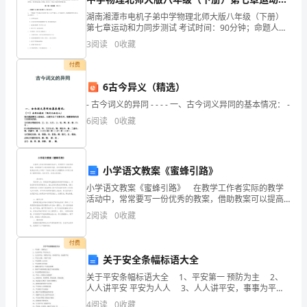
哈
力同步测试试题（含答案解析版）
湖南湘潭市电机子弟中学物理北师大版八年级（下册）
第七章运动和力同步测试 考试时间：90分钟；命题人：
密
教研组考生注意：1、本卷分第I卷（选择题）和第Ⅱ卷
3
阅读
0
收藏
（非选择题）两部分，满分100分，考试时间90分钟
2
过
付费
境
6古今异义（精选）
公
- 古今词义的异同 - - - - 一、古今词义异同的基本情况： -
6
阅读
0
收藏
路），
位
小学语文教案《蜜蜂引路》
于
小学语文教案《蜜蜂引路》 在教学工作者实际的教学
新
活动中，常常要写一份优秀的教案，借助教案可以提高
教学质量，收到预期的教学效果。教案应该怎么写呢？
2
阅读
0
收藏
下面是小编为大家整理的小学语文教案《蜜蜂引路》，
疆
仅供参
付费
维
关于安全条幅标语大全
吾
关于平安条幅标语大全 1、平安第一 预防为主 2、
人人讲平安 平安为人人 3、人人讲平安，事事为平
尔
安；时时想平安，处处要平安 4、平安人人抓，幸福千
4
阅读
0
收藏