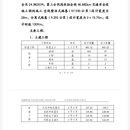
哈
过
驻
地
处
监
理
工
作
总
结
一、