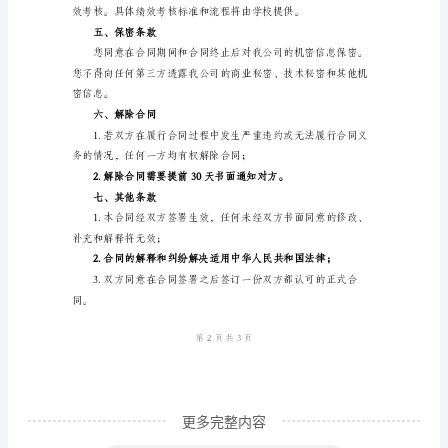
XXX
先
二、合同期限
生/
女
三、合同待遇
士：
根
据
同约定发放；
我
们
先
前
的
更多完整内容