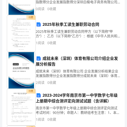
用
指数得分企业发展指数得分深圳白榆电子商务有限公司
同。
综合得分说明：企业发展指数根据企业规模、企业创
0
阅读
0
收藏
新、企业风险、企业活力四个维度对企业发展情况进行
合
评价。
付费
同，
2025年秋季工读生兼职劳动合同
2025年秋季工读生兼职劳动合同甲方（以下简称“甲
担
方”）：乙方（以下简称“乙方”）：根据《中华人民共和
国劳动法》、《中华人民共和国劳动合同法》等相关法
任
1
阅读
0
收藏
律法规，甲乙双方本着平等自愿、公平公正的原则，就
乙
英
成就未来（深圳）体育有限公司介绍企业发
语
展分析报告
成就未来（深圳）体育有限公司 企业发展分析结果企业
教
发展指数得分企业发展指数得分成就未来（深圳）体育
有限公司综合得分说明：企业发展指数根据企业规模、
师
2
阅读
0
收藏
企业创新、企业风险、企业活力四个维度对企业发展情
况进
的
付费
2023-2024学年南京市第一中学数学七年级
上册期中综合测评定向测试试题（含详解）
职
南京市第一中学数学七年级上册期中综合测评定向测试
位。
考试时间：90分钟；命题人：教研组考生注意：1、本卷
分第I卷（选择题）和第Ⅱ卷（非选择题）两部分，满分
1
阅读
0
收藏
我
100分，考试时间90分钟2、答卷前，考生务必用