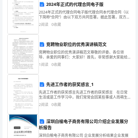
请
2024年正式的代理合同电子版
您
2024年正式的代理合同电子版代理合同本代理合同（以
下简称“合同”）由以下双方共同签署，据此签署，双方同
意以下条款：一、代理范围甲方（以下简称“委托方”）同
担
密信息。
2
阅读
0
收藏
意委托乙方（以下简称“代理方”）在指定地点代
任
六、解除合同
我
竞聘物业职位的优秀演讲稿范文
竞聘物业职位的优秀演讲稿范文尊敬的评委、各位领
公
导、亲爱的同事们：大家好！首先，非常感谢大家能给
我这个金质的机会，让我能站在这里竞聘物业职位。我
1
阅读
0
收藏
司
是来自物业部门的一名工作人员，成为一名物业职位的
竞聘者，并
2024
七、其他条款
先进工作者的获奖感言_1
年
先进工作者的获奖感言先进工作者的获奖感言 在日常
的
生活或是工作学习中，我们常常会因某些事或人而萌生
出一些想法，这时写感言是一个不错的选择。那么如何
2
阅读
0
收藏
写感言才能更有感染力呢？下面是小编精心整理的先进
补充和解释将无效；
外
工
教
深圳白榆电子商务有限公司介绍企业发展分
析报告
聘
深圳白榆电子商务有限公司 企业发展分析结果企业发展