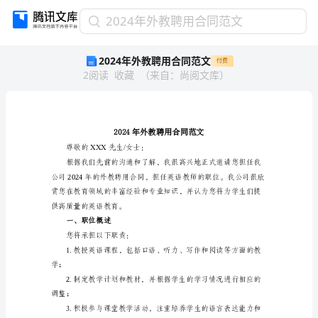
2024
2024年外教聘用合同范文
年
2024年外教聘用合同范文
付费
外
2
阅读
收藏
（
来自
：
尚阅文库
）
教
聘
用
合
同
范
尊敬的XXX先生/女士：
文