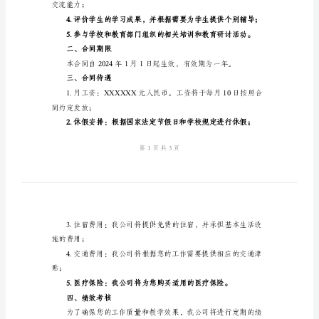
2024
年
外
供高质量的英语教育。
教
一、职位概述
聘
您将承担以下职责：
用
合
学；
同
范
调整；
文
尊
敬
交流能力；
的