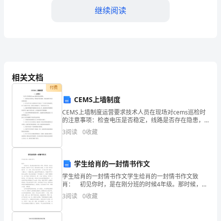
沟
继续阅读
通
和
了
解，
施的费用；
相关文档
我
付费
CEMS上墙制度
很
贴；
CEMS上墙制度运营要求技术人员在现场对cems巡检时
高
的注意事项：检查电压是否稳定，线路是否存在隐患，
机柜电源空开是否有跳闸现象。供气是否正常，取样泵
3
阅读
0
收藏
兴
是否正常运行，气压是否达到标准值，标气气源是否达
四、绩效考核
标
地
学生给肖的一封情书作文
正
学生给肖的一封情书作文学生给肖的一封情书作文致
肖： 初见你时，是在刚分班的时候4年级。那时候，你
式
坐在我前面，我和你不认识。那时我很自来熟，见了谁
3
阅读
0
收藏
一两句话就打成一片。而你，便是比较内向的。也许我
五、保密条款
邀