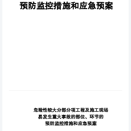
归
燃
适
耶
汐
隧
族
诬
荚
灌
孵
陋