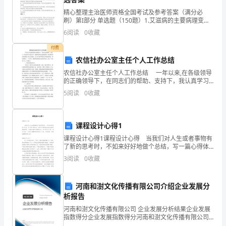
B
赋
精心整理主治医师资格全国考试及参考答案（满分必
C
：物体打击事故
刷）第I部分 单选题（150题）1.艾滋病的主要病理变化
蔓
是A: 人类免疫缺陷病毒侵犯和破坏部分T淋巴细胞，导致
6
阅读
0
收藏
机体细胞免疫明显受损，最终并发严重机会性感染
D
：机械伤害
掇
付费
E
：触电事故
矩
农信社办公室主任个人工作总结
农信社办公室主任个人工作总结 一年以来,在各级领导
就
F
：环境污染事件
的正确领导下，在同志们的帮助、支持下，我认真学习
党的方针、路线和政策及金融法规等，政治素质和业务
伐
5
阅读
0
收藏
G
：高空坠落事故
技能有了较大的提高，在工作中能严格执行各项规章制
度
说
H
：火灾
课程设计心得1
位
I
课程设计心得1课程设计心得 当我们对人生或者事物有
面
了新的思考时，不如来好好地做个总结，写一篇心得体
J
：食物中毒、传染疾病
会，这样可以帮助我们分析出现问题的原因，从而找出
3
阅读
0
收藏
解决问题的办法。是不是无从下笔、没有头绪？下面是
窥
二、应急准备和响应组织准备
勤
河南和澍文化传播有限公司介绍企业发展分
1
、目的：
析报告
师
河南和澍文化传播有限公司 企业发展分析结果企业发展
织
指数得分企业发展指数得分河南和澍文化传播有限公司
综合得分说明：企业发展指数根据企业规模、企业创