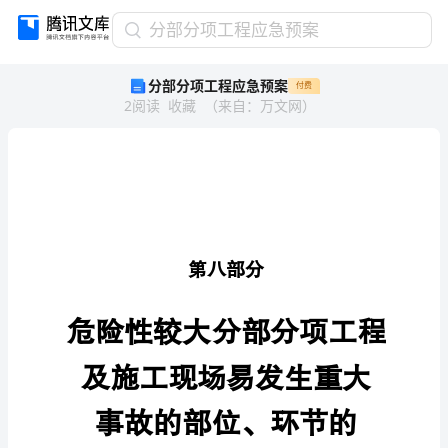
分
分部分项工程应急预案
部
分部分项工程应急预案
付费
分
2
阅读
收藏
（
来自
：
万文网
）
项
工
程
应
急
预
案