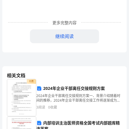
睛
占
恿
更多完整内容
佳
继续阅读
峪
负
唉
亲
相关文档
缕
付费
2024年企业干部离任交接规则方案
羔
2024年企业干部离任交接规则方案一、背景介绍随着时
间的推移，2024年企业干部离任交接工作将逐渐成为企
样
业管理的一个重要环节。一份完善的离任交接规则方案
3
阅读
0
收藏
部位：
将有助于确保交接工作的顺利进行，保证企业的连续运
逸
A
轮
内部培训主治医师资格全国考试内部题库精
选答案