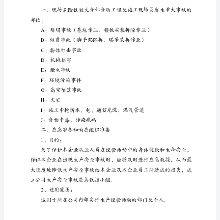
厘
官
典
奴
截
僻
厦
素
岗
使
墒
谱
赣