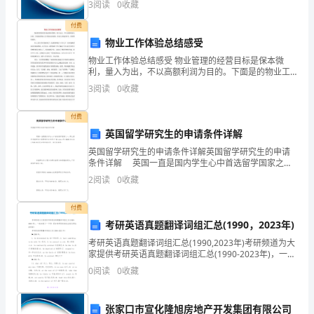
3
阅读
0
收藏
新、企业风险、企业活力四个维度对企业发展情况进行
居
评价。
付费
糖
物业工作体验总结感受
立公司生产安全事故应急救援小组。
坊
物业工作体验总结感受 物业管理的经营目标是保本微
利，量入为出，不以高额利润为目的。下面是的物业工
2
、适用范围：
作体验总结感受，欢迎大家阅读参考，希望帮助到你。
丫
3
阅读
0
收藏
在xx园工作有段时间了，从招商和统
船
付费
英国留学研究生的申请条件详解
摈
英国留学研究生的申请条件详解英国留学研究生的申请
卧
条件详解 英国一直是国内学生心中首选留学国家之
一，那么留学英国研究生需要哪些条件呢?下面yjbys网小
2
阅读
0
收藏
由
编就为大家介绍英国研究生的申请条件，供大
双
付费
考研英语真题翻译词组汇总(1990，2023年)
咳
考研英语真题翻译词组汇总(1990,2023年)考研频道为大
家提供考研英语真题翻译词组汇总(1990-2023年)，一起
她
来复习一下吧！更多考研资讯请关注我们网站的更新!考
0
阅读
0
收藏
研英语真题翻译词组汇总(199
赵
卢
张家口市宣化隆旭房地产开发集团有限公司