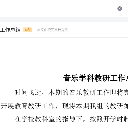
工作总结
本文由贤阅文档提供
付费
音乐学科教研工作总结
时间飞逝，本期的音乐教研工作即将完毕，为了来期能更好的
开展教育教研工作，现将本期我组的教研如下：
在学校教科室的指导下，按照开学时制订的教研方案，我们音
乐教研组认真学习了“音乐课程标准”以国家公布的新一轮音乐课
程标准改革思想为指导，坚持以“校兴科研、科研兴校”的战略思
想为目标，进一步深化教育教学改革，积极探索在新课程标准理念