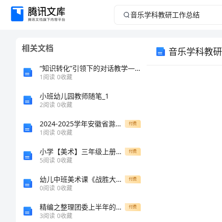
音
乐
相关文档
音乐学科教研
学
“知识转化”引领下的对话教学——以《文化生活》“加强思想道德建设”教学为例
科
1
阅读
0
收藏
小班幼儿园教师随笔_1
教
2
阅读
0
收藏
研
2024-2025学年安徽省滁州西城区中学高二生物学第一学期期末统考试题含解析
付费
1
阅读
0
收藏
工
小学【美术】三年级上册全册教学设计
付费
5
阅读
0
收藏
作
幼儿中班美术课《战胜大灰狼》教案
付费
总
0
阅读
0
收藏
精编之整理团委上半年的工作总结工作总结团委
付费
结
3
阅读
0
收藏