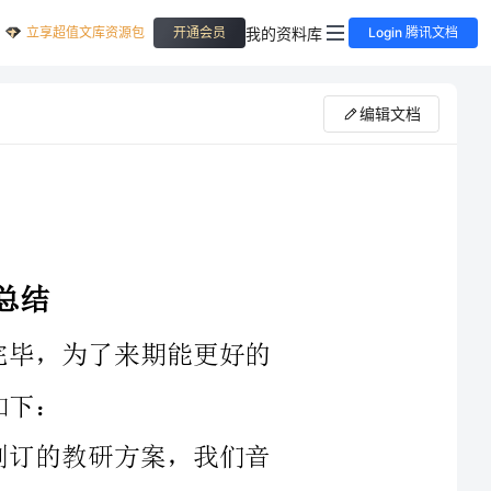
立享超值文库资源包
我的资料库
开通会员
Login 腾讯文档
编辑文档