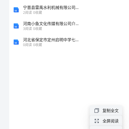
音
宁晋县雷禹水利机械有限公司介绍企业发展分析报告
2
阅读
0
收藏
乐
河南小鱼文化传媒有限公司介绍企业发展分析报告
学
3
阅读
0
收藏
科
河北省保定市定州启明中学七年级历史上册第11课伐无道诛暴秦导学案无答案新人教版
0
阅读
0
收藏
教
研
工
作
总
时
结
复制全文
时
全屏阅读