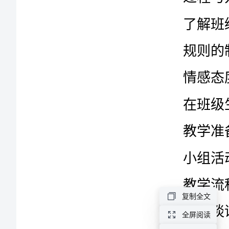
年
级
上
册
教学准备
（新
疆
地
教学流程
区）
课前谈话
复制全文
第
全屏阅读