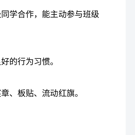
了解班级规则的制订过程和要求，通过与班级同学合作，能主动参与班级
在班级生活中能够自觉遵守班级规则，养成良好的行为习惯。
小组活动任务卡、班级生活记录表、好孩子奖章、板贴、流动红旗。
游戏"六字口令”，强调规则，实践；出示“文明守纪”好孩子奖章。