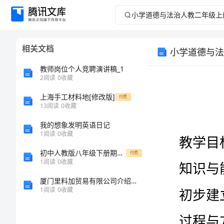
小
学
相关文档
小学道德与法
道
教师岗位个人竞聘演讲稿_1
德
2
阅读
0
收藏
上海手工材料地[修改版]
与
付费
13
阅读
0
收藏
法
我的想象发明英语日记
教学目标
1
阅读
0
收藏
治
初中人教版八年级下册期末物理专题资料题目(比较难)答案
付费
1
阅读
0
收藏
人
厦门里料加贸易有限公司介绍企业发展分析报告
教
1
阅读
0
收藏
二