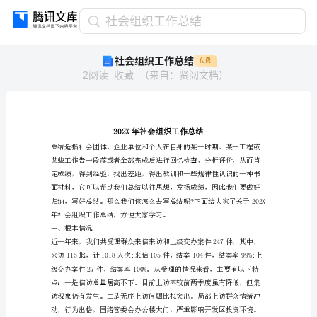
社
社会组织工作总结
会
社会组织工作总结
付费
组
2
阅读
收藏
（
来自
：
贤阅文档
）
织
工
作
总
结
202X
年