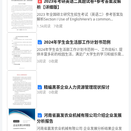
2023年考研英语二真题试卷+参考答案及解
作
析【详细版】
2023 年全国硕士研究生招生考试（英语二）参考答案及
告
解析Section Ⅰ Use of EnglishHere’s a common
scenario that any number of ent
1.5k
阅读
7
收藏
一
段
2024年学生会生活部工作计划书范例
落
2024年学生会生活部工作计划书范例一、工作目标1. 提
供丰富多彩的校园生活，满足广大学生的学习和娱乐需
或
求。2. 通过策划和组织各类活动，增进校园文化氛围，
3
阅读
0
收藏
提高学生凝聚力和归属感。3. 积极协调学生生
者
三、工作打算
全
精编黑茶企业人力资源管理现状探讨
部
3
阅读
0
收藏
完
成
高初信初访的一次性办结率。
河南省赢发农业机械有限公司介绍企业发展
后
分析报告
河南省赢发农业机械有限公司 企业发展分析结果企业发
进