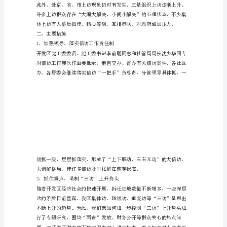
社
会
组
织
年社会组织工作总结，方便
工
一、根本情况
作
总
结
总
结
是
指
社