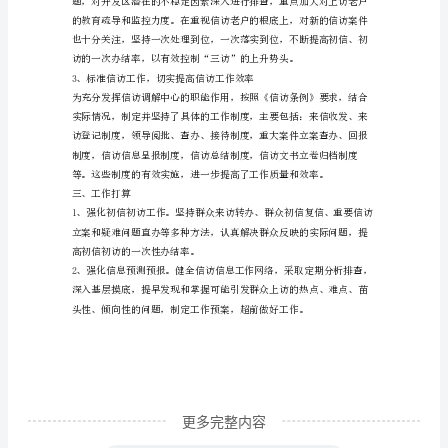
会
团
二、主要措施
体、
企
1、加强领导，落实信访工作责任制
业
单
位
和
个
人
在
自
更多完整内容
身