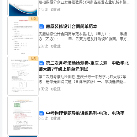
展指数得分企业发展指数得分河南省赢发农业机械有限
公司综合得分说明：企业发展指数根据企业规模、企业
行
2
阅读
0
收藏
创新、企业风险、企业活力四个维度对企业发展情况进
行评
回
付费
房屋装修设计合同简单范本
忆
房屋装修设计合同简单范本委托方（甲方）：_____承接
方（乙方）：_____甲、乙双方经友好洽谈和协商，甲方
检
决定委托乙方进行居室装潢。为保证工程顺利进行，根
2
阅读
0
收藏
据国家有关法律规定，特签订本合同，以便共同遵
查、
付费
分
第二次月考滚动检测卷-重庆长寿一中数学北
师大版7年级上册单元测试
析
第二次月考滚动检测卷-重庆长寿一中数学北师大版7年
级上册单元测试试题（含详细解析）一、单项选择题
评
（本题共10小题，每小题2分，共20分）1、近似数1.30
1
阅读
0
收藏
所表示的准确数A的范围是（）A．
价，
从
中考物理专题导航讲练系列-电功、电功率
而
0
阅读
0
收藏
肯