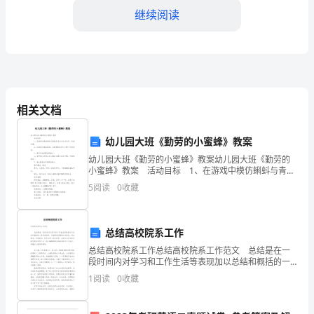
的
继续阅读
某
一
时
期、
相关文档
2、抓住重点，遏制“三访”上升势头
某
幼儿园大班《勤劳的小蜜蜂》教案
一
幼儿园大班《勤劳的小蜜蜂》教案幼儿园大班《勤劳的
小蜜蜂》教案 活动目标 1、在游戏中模仿蝌蚪与青蛙
工
的运动方式与动作，体验乐趣。 2、乐意参与集体游
5
阅读
0
收藏
戏，在熟悉的音乐与儿歌中大胆表现。 3
程
或
总结高校院系工作
总结高校院系工作总结高校院系工作范文 总结是在一
某
段时间内对学习和工作生活等表现加以总结和概括的一
种书面材料，它能帮我们理顺知识结构，突出重点，突
1
阅读
0
收藏
些
破难点，快快来写一份总结吧。总结怎么写才能发挥它
的
工