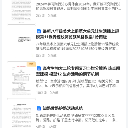
了
2024年学习陶行知心得体会2024年，我开始研究陶行知
的思想和教育理念，深刻感受到他对中国教育事业的巨
桂
大贡献。陶行知作为一位教育家、思想家和实践家，不
2
阅读
0
收藏
仅在学校教育方面有着卓越的贡献，还在社会教育和国
林
最新八年级美术上册第六单元让生活插上翅
山
膀第11课传统纹饰民族风格教案1岭南版
水
八年级美术上册第六单元让生活插上翅膀第11课传统纹
饰民族风格教案1岭南版20221026150传统纹饰 民族风
了桂林山的奇、秀、险的特点。
独
格1教学目标1.认识中国传统纹饰的种类和造型特征。2.
8
阅读
0
收藏
了解传统纹饰的独特美感和丰富的寓意。
特
付费
高考生物大二轮专题复习与增分策略 热点题
的
型建模 模型12 生命活动的调节机制
模型12 生命活动的调节机制模型图示：相关分析：图
美。
中a、b、c表示相应的信息分子，其中a为淋巴因子和抗
体等，b为神经递质，c为激素。这三类信息分子的来源
下
美，大自然的美。
10
阅读
0
收藏
及靶细胞或作用部位归纳如下：调节方式信息分子来源
面
知路爱路护路活动总结
是
知路爱路护路活动总结 护路征文****XX市XX县区 知
路，爱路，护路 千里太行中部，茫茫陉山之中，一条犹
为
如钢铁巨龙的高速铁路，从座座巍峨的高山峻岭中钻
5
阅读
0
收藏