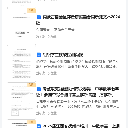
出，又从条条宽阔的江河、峡
大
付费
家
内蒙古自治区存量房买卖合同示范文本2024
版
收
由驰骋。
合同编号： 不动产单元号：
集
2
阅读
0
收藏
的
关
组织学生核酸检测简报
组织学生核酸检测简报 组织学生核酸检测简报（通用5
于
篇） 在快速变化和不断变革的今天，很多地方都会使用
到简报，简报具有一般报纸新闻性的特点，这是共性；
2
阅读
0
收藏
桂
它又有本身的特点。你写简报时总是没有新
林
付费
考点攻克福建泉州市永春第一中学数学七年
山
级上册期中综合测评重点解析试题（含解析）
福建泉州市永春第一中学数学七年级上册期中综合测评
水
重点解析 考试时间：90分钟；命题人：教研组考生注
意：1、本卷分第I卷（选择题）和第Ⅱ卷（非选择题）两
2
阅读
0
收藏
教
部分，满分100分，考试时间90分钟2、答卷前，考
付费
学
2025届江西省抚州市临川一中数学高一上册