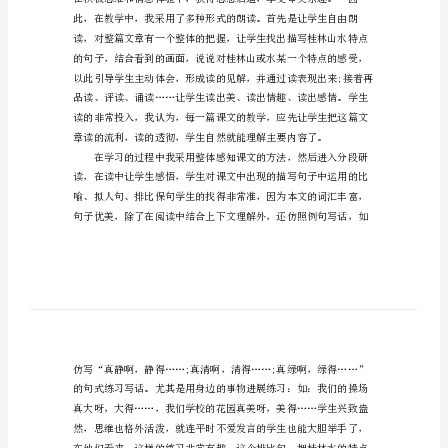
桂
大家阅读!
林
山
水
教
学
反
思
的结合起来。
「汇
总」
桂
林