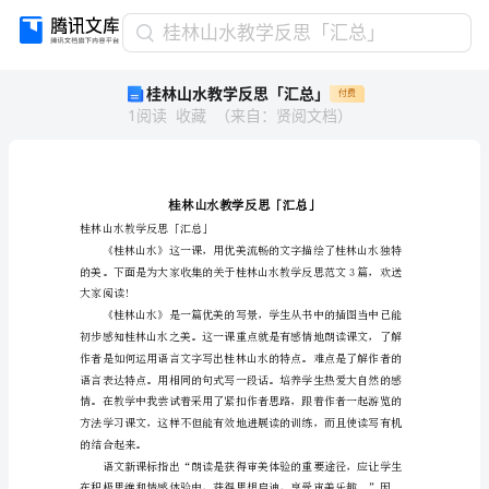
桂
桂林山水教学反思「汇总」
林
桂林山水教学反思「汇总」
付费
山
1
阅读
收藏
（
来自
：
贤阅文档
）
水
教
学
反
思
「汇
桂林山水教学反思「汇总」
总」