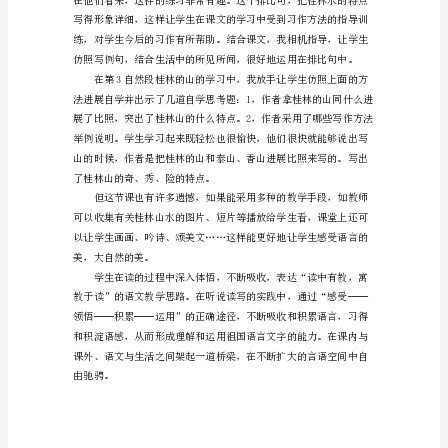
山
水
教
学
反
思
「汇
总」
《桂
林
山
水》