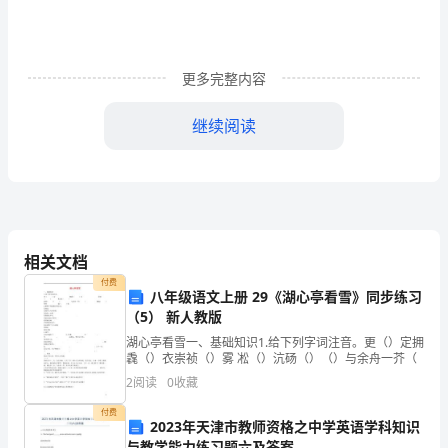
纽
扣
更多完整内容
的
继续阅读
房
子》
教
学
相关文档
反
付费
八年级语文上册 29《湖心亭看雪》同步练习
思
（5） 新人教版
范
湖心亭看雪一、基础知识1.给下列字词注音。更（）定拥
毳（）衣崇祯（）雾 凇（）沆砀（）（）与余舟一芥（
文
2
阅读
0
收藏
付费
2023年天津市教师资格之中学英语学科知识
《“三
与教学能力练习题六及答案