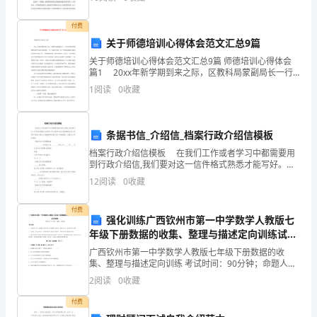
了
中国的十二五规划，也就是从xx年开
木
付费
关于师德培训心得体会范文汇总9篇
匠
关于师德培训心得体会范文汇总9篇 师德培训心得体会
篇1 20xx年新学期到来之际，区教科局蒙副局长一行
三
领导和优秀教师组成的专家组亲临木梓一中，为我们带
1
阅读
0
收藏
来了以“加强师德师风建设，落实教学
颗
纽
条据书信_介绍信_档案行政介绍信模板
扣
档案行政介绍信模板 在我们工作或者学习中都需要用
到行政介绍信,我们要对这一信件格式熟悉才能写好。那
做
么档案行政介绍信模板该怎么写呢?下面是小编为大家整
12
阅读
0
收藏
理的档案行政介绍信模板，希望对大家有帮助。
了
付费
强化训练广西钦州市第一中学数学人教版七
一
年级下册数据的收集、整理与描述定向训练试题
间
（含答案解析）
广西钦州市第一中学数学人教版七年级下册数据的收
集、整理与描述定向训练 考试时间：90分钟；命题人：
很
教研组考生注意：1、本卷分第I卷（选择题）和第Ⅱ卷
2
阅读
0
收藏
（非选择题）两部分，满分100分，考试时间90分钟2
小
付费