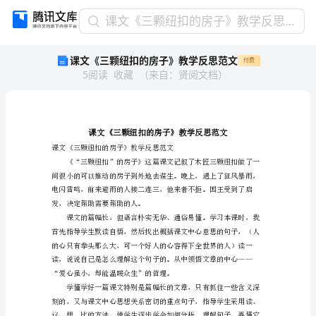
课
课文《三颗纽扣的房子》教学反思范文
文
课文《三颗纽扣的房子》教学反思范文
付费
《三
5
阅读
收藏
（
来自
：
贤阅文档
）
颗
纽
扣
的
房
子》
课文《三颗纽扣的房子》教学
教