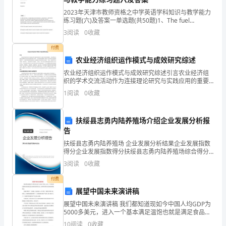
2023年天津市教师资格之中学英语学科知识与教学能力
颗
练习题(六)及答案一单选题(共50题)1、The fuel
gas,if__________some air,burns more rapidly.
纽
3
阅读
0
收藏
扣”
付费
农业经济组织运作模式与成效研究综述
的
农业经济组织运作模式与成效研究综述引言农业经济组
织的学术交流活动作为连接理论研究与实践应用的重要
房
桥梁，其运作模式与成效直接影响农业经济发展的质量
1
阅读
0
收藏
与效率。在乡村振兴战略深入推进与农业现代化加速转
子》
型的背景
这
扶绥县志勇内陆养殖场介绍企业发展分析报
告
篇
扶绥县志勇内陆养殖场 企业发展分析结果企业发展指数
得分企业发展指数得分扶绥县志勇内陆养殖场综合得分
课
说明：企业发展指数根据企业规模、企业创新、企业风
3
阅读
0
收藏
险、企业活力四个维度对企业发展情况进行评价。该企
文
业的
付费
记
展望中国未来演讲稿
展望中国未来演讲稿 我们都知道现如今中国人均GDP为
叙
5000多美元，进入一个基本满足温饱也就是满足食品物
质消费的社会，对精神消费并没有做到普遍满足。 谈谈
10
阅读
0
收藏