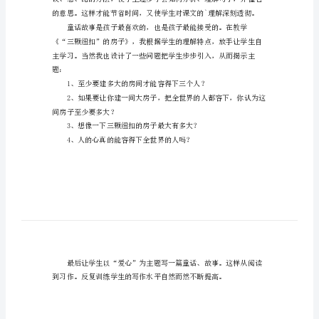
学
反
发，决定帮助需要帮助的人。
思
范
文
课
“爱心虽小，却能温暖众生”
文
《三
颗
纽
扣