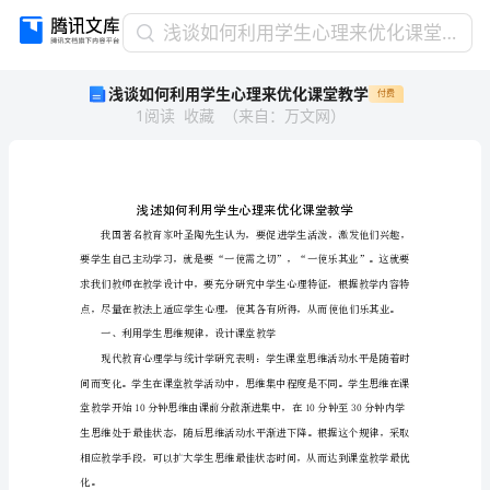
浅
浅谈如何利用学生心理来优化课堂教学
谈
浅谈如何利用学生心理来优化课堂教学
付费
如
1
阅读
收藏
（
来自
：
万文网
）
何
利
用
学
生
心
理