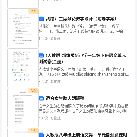
挥，严肃认真的履行驾驶员的职责。三、按时检查车辆
的水、电、
兴
付费
趣，
我给江主席献花教学设计（附导学案）
《我给江主席献花》教学设计（附导学案） 教学目
要
标： 1、能正确、流利有感情地朗读课文 2、学会本
课9个生字，两条绿色内的6个生字只识不写。理解由生
1
阅读
0
收藏
学
字组成的词语。 3、会用“秩序井然”、“爱抚”
生
(人教版)部编版新小学一年级下册语文单元
自
测试卷(全册)
人教版小学语文一年级下册第一单元 一、看拼音写词
己
语。（16 分）zuǒ yòu xiǎo shíqīnɡ shān shēnɡ qìqínɡ
tiān shén me chūn fēnɡ二、按
3
阅读
0
收藏
主
付费
动
适合女生励志朗诵稿
学
适合女生励志朗诵稿 关于诗歌朗诵,有很多种其中励志精
神总会使人发光那么适合女生励志朗诵稿有些下面小编
习，
整理了适合女生励志朗诵稿供你阅读参考 适合女生励志
4
阅读
0
收藏
朗诵稿篇01 相信未
就
付费
人教版八年级上册语文第一单元自测题课时