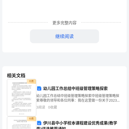
学
我
更多完整内容
国
著
继续阅读
名
教
育
家
相关文档
付费
叶
幼儿园工作总结中班级管理策略探索
圣
幼儿园工作总结中班级管理策略探索中班级管理策略探
索尊敬的领导和各位同事：我在这里做一份关于2023年
陶
幼儿园工作总结的报告，主题为中班级管理策略探索。
3
阅读
0
收藏
本着对工作的负责态度和对孩子们的热爱，我们在过去
先
的一
付费
伊川县中小学校本课程建设优秀成果(教学
生
类)评选推荐通知