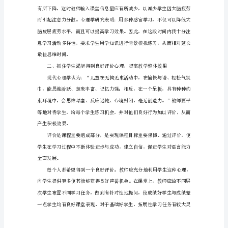
何
利
用
学
生
心
课堂，又会渐渐地进入课堂。
理
来
优
化
课
堂
教