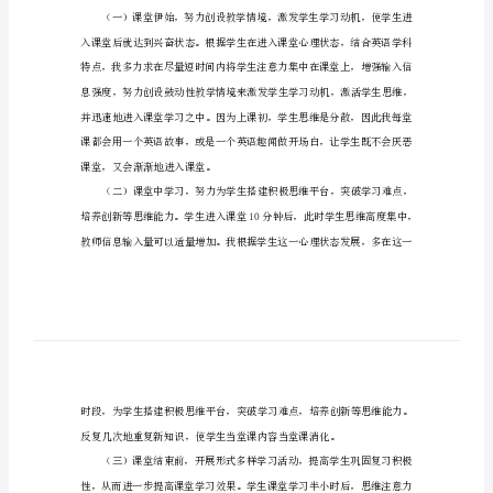
来
优
一
化
课
堂
教
学
浅
化。
述
如