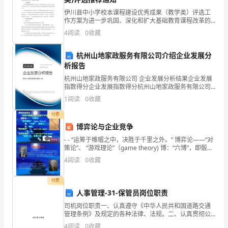
认
伊川县中小学校本课程建设优秀成果（教学类）评选工
作方案为进一步巩固、深化和扩大基础教育课程改革的
最佳思维时间。
为，
成果，总结推广 校本课程建设的典型经验和有效成果，
4
阅读
0
收藏
促进中小学国家、地方和校本 课程建设的协调、整体发
要
展，
杭州山地家政服务有限公司介绍企业发展分
促
析报告
杭州山地家政服务有限公司 企业发展分析结果企业发展
进
指数得分企业发展指数得分杭州山地家政服务有限公司
综合得分说明：企业发展指数根据企业规模、企业创
学
1
阅读
0
收藏
新、企业风险、企业活力四个维度对企业发展情况进行
评价。
生
付费
博弈论与企业竞争
活
- - “运筹于帷幄之中，决胜于千里之外。” 博弈论——“对
策论”、 “游戏理论”（game theory) 博：“六博”，即骰
泼，
产生积极效果。
子。
4
阅读
0
收藏
激
付费
发
人事管理-31-保管员岗位职责
他
司机岗位职责一、认真遵守《中华人民共和国道路交通
管理条例》及规定的各种法律、法规。二、认真贯彻公
全面发展。
们
司关于车辆管理的各项规章制度，服从命令、听从指
4
阅读
0
收藏