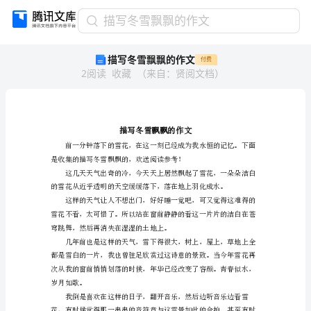
描
描写冬雪飘飘的作文
写
描写冬雪飘飘的作文
付费
冬
2
阅读
收藏
（
来自
：
贤阅文档
）
雪
飘
飘
的
作
文
描