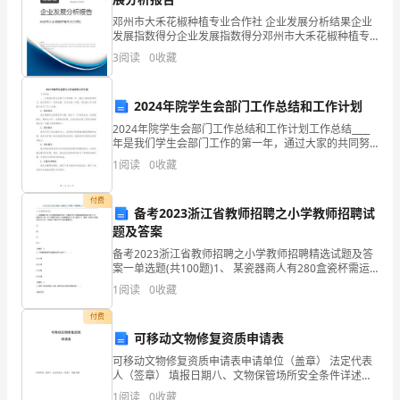
描
邓州市大禾花椒种植专业合作社 企业发展分析结果企业
写
发展指数得分企业发展指数得分邓州市大禾花椒种植专
业合作社综合得分说明：企业发展指数根据企业规模、
3
阅读
0
收藏
冬
企业创新、企业风险、企业活力四个维度对企业发展情
况进
雪
2024年院学生会部门工作总结和工作计划
飘
的美。蜷曲的身体在风中落至地面。
2024年院学生会部门工作总结和工作计划工作总结____
年是我们学生会部门工作的第一年，通过大家的共同努
飘
力，我们取得了一定的成绩。在过去的一年里，我们的
1
阅读
0
收藏
工作主要集中在以下几个方面：1. 组织活动我们根
的，
付费
备考2023浙江省教师招聘之小学教师招聘试
欢
次的重生。秋不再萧瑟，肃杀……
题及答案
送
备考2023浙江省教师招聘之小学教师招聘精选试题及答
案一单选题(共100题)1、 某瓷器商人有280盒瓷杯需运
阅
往外地，与物流公司谈的是每盒瓷杯的运费是15元，如
1
阅读
0
收藏
果损坏一盒。不仅无需支付运费还以得到物流
读
付费
可移动文物修复资质申请表
参
可移动文物修复资质申请表申请单位（盖章） 法定代表
考！
人（签章） 填报日期八、文物保管场所安全条件详述单
洁。
位文物保管场所的安全条件，相关证明资料可另附。
1
阅读
0
收藏