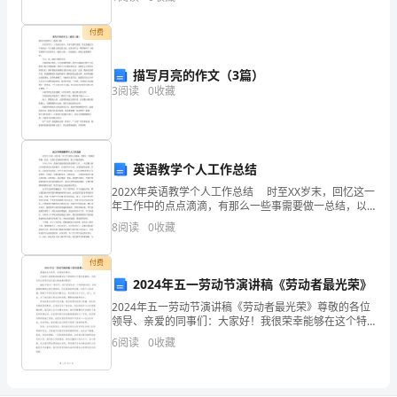
九、申请的资质等级和业务范围申 请 内 容资质等级
这
付费
深意，那份寂静。
几
描写月亮的作文（3篇）
3
阅读
0
收藏
天
天
气
英语教学个人工作总结
出
202X年英语教学个人工作总结 时至XX岁末，回忆这一
年工作中的点点滴滴，有那么一些事需要做一总结，以
奇
便今后汲取经验教训，把工作做得更好。 今年上半
8
阅读
0
收藏
年，我担任旅游商贸部英语教学工作，一人代整个
的
付费
冷，
2024年五一劳动节演讲稿《劳动者最光荣》
2024年五一劳动节演讲稿《劳动者最光荣》尊敬的各位
今
领导、亲爱的同事们：大家好！我很荣幸能够在这个特
殊的日子里发表演讲，为我们伟大的劳动者们致以最诚
天
6
阅读
0
收藏
挚的敬意！2024年的五一劳动节，我们仍然处在一个特
天