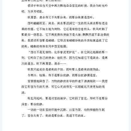
落
下
的
雪
花，
轻。
在
这
的冰花。
一
刻
已
经
成
为