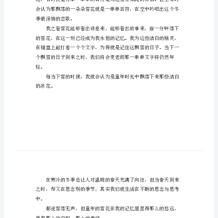
写
冬
雪
飘
飘
穹跳舞，然后再消失在湿湿的
的
作
文
岁月如歌。
前
一
分
钟
季最深情的恋歌。