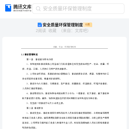
安
安全质量环保管理制度
全
安全质量环保管理制度
付费
质
2
阅读
收藏
（
来自
：
文库吧
）
量
环
保
管
理
1.1
事故管理规定
第一条事故的分类与分级
制
1
度
保、设备，工程、人员伤亡及财产损失的事件。