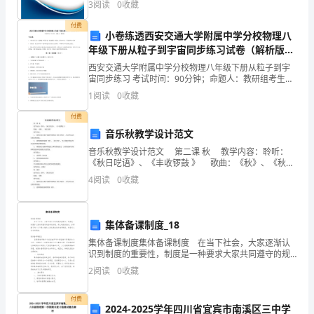
3
阅读
0
收藏
环
新、企业风险、企业活力四个维度对企业发展情况进行
一、奖励条件
评价。
付费
保、
小卷练透西安交通大学附属中学分校物理八
1
年级下册从粒子到宇宙同步练习试卷（解析版含
2
设
答案）
西安交通大学附属中学分校物理八年级下册从粒子到宇
宙同步练习 考试时间：90分钟；命题人：教研组考生注
备，
意：1、本卷分第I卷（选择题）和第Ⅱ卷（非选择题）两
1
阅读
0
收藏
部分，满分100分，考试时间90分钟2、答卷前，
意见同时报生产和安全管理部门。
工
付费
程、
音乐秋教学设计范文
音乐秋教学设计范文 第二课 秋 教学内容：聆听：
人
《秋日呓语》、《丰收锣鼓 》 歌曲：《秋》、《秋天
到》 教学目标： 1、 能够注意力集中地聆听钢琴曲
4
阅读
0
收藏
员
《秋日呓语》，体会作品表达的深情
伤
集体备课制度_18
亡
集体备课制度集体备课制度 在当下社会，大家逐渐认
识到制度的重要性，制度是一种要求大家共同遵守的规
及
章或准则。那么制度的格式，你掌握了吗？以下是小编
2
阅读
0
收藏
为大家收集的集体备课制度，希望对大家有所帮助。集
财
付费
产
2024-2025学年四川省宜宾市南溪区三中学