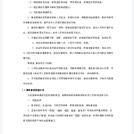
的
故、技改工程事故同时报工程技术部。
分
3
、发生火灾事故时应先报警。
类
4
与
向保险公司报案，如有人员伤亡报综合办。
分
5
级
6
1、
7
、对迟报、隐
本
第三条事故调查处理；
规
1
定
施制定并督促落实，
所
2
称
事