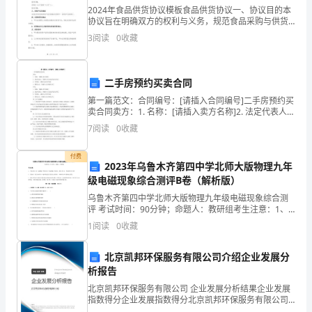
位
2024年食品供货协议模板食品供货协议一、协议目的本
6
协议旨在明确双方的权利与义务，规范食品采购与供货
所
活动，维护双方的合法权益，保障供应链的稳定和可持
3
阅读
0
收藏
续发展。二、签约方供货方（以下简称“甲方”）：签约日
发
7
生
8
二手房预约买卖合同
第一篇范文：合同编号：[请插入合同编号]二手房预约买
的
9
卖合同卖方：1. 名称：[请插入卖方名称]2. 法定代表人：
[请插入卖方法定代表人姓名]3. 住所地：[请插入卖方住
72
造
7
阅读
0
收藏
所地]4. 联系方式：[请插入
理决定。
成
付费
2023年乌鲁木齐第四中学北师大版物理九年
第四条事故统计及归档
生
级电磁现象综合测评B卷（解析版）
1
乌鲁木齐第四中学北师大版物理九年级电磁现象综合测
产、
评 考试时间：90分钟；命题人：教研组考生注意：1、
本卷分第I卷（选择题）和第Ⅱ卷（非选择题）两部分，满
安
1
阅读
0
收藏
分100分，考试时间90分钟2、答卷前，考生务必
2
全、
统计信息。
北京凯邦环保服务有限公司介绍企业发展分
析报告
质
1.2避免事故奖励办法
北京凯邦环保服务有限公司 企业发展分析结果企业发展
量、
指数得分企业发展指数得分北京凯邦环保服务有限公司
综合得分说明：企业发展指数根据企业规模、企业创