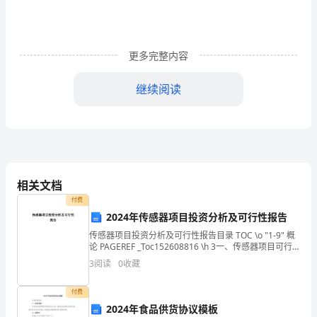
故
是
指
更多完整内容
公
继续阅读
司
各
现场调查记录、工艺参数等）工作。
部
3
门
4
、事故调查组﹙人员﹚的职责
相关文档
及
1
付费
2024年传感器项目投资分析及可行性报告
其
2
传感器项目投资分析及可行性报告目录 TOC \o "1-9" 概
3
（）提出事故处理意见和防范措施的建议。
论 PAGEREF _Toc152608816 \h 3一、传感器项目可行
承
性研究报告 PAGEREF _Toc152608817
3
阅读
0
收藏
4
（）写出事故调查报告。
建
5
付费
单
2024年食品供货协议模板