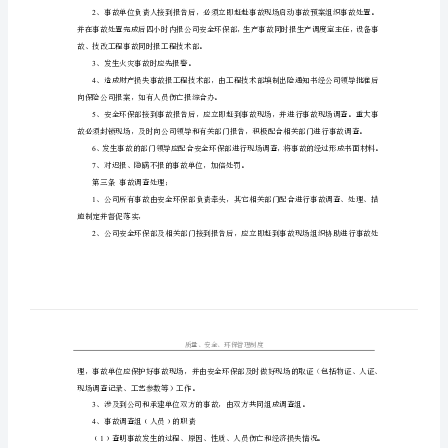
1.1
2
作必须坚持实事求是，尊重科学的原则。
事
3
故
人员伤亡事故等事故。
管
4
理
规
5
、发生的一切事故不论大小必须上报。
定
第二条事故报告
第
1
一
条
现场参加救援。
事
2
故