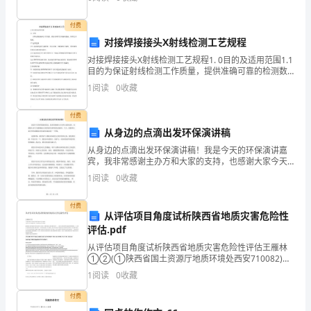
“以
毗邻情况东：西：南：北：最佳行驶路线建筑名称建筑
结
变
付费
对接焊接接头X射线检测工艺规程
制
对接焊接接头X射线检测工艺规程1. 0目的及适用范围1.1
目的为保证射线检测工作质量，提供准确可靠的检测数
变”、
据，特制定本规程。1.2适用范围1.2.1本规程适用于碳素
1
阅读
0
收藏
钢、低合金钢、不锈钢压力容器，常压容
“乱
付费
中
从身边的点滴出发环保演讲稿
取
从身边的点滴出发环保演讲稿！我是今天的环保演讲嘉
宾，我非常感谢主办方和大家的支持，也感谢大家今天
胜”
能够抽出宝贵的时间来听我发表演讲。今天，我想和大
1
阅读
0
收藏
家分享的话题是从身边的点滴出发——环保。说到环
的
保，我们每
付费
从评估项目角度试析陕西省地质灾害危险性
目
评估.pdf
的，
从评估项目角度试析陕西省地质灾害危险性评估王雁林
①②(①陕西省国土资源厅地质环境处西安710082)
中
(②长安大学环境科学与工程学院西安710054)摘要地质
1
阅读
0
收藏
灾害危险性评估是从源头上减少人为诱发地质灾害
国
付费