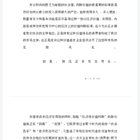
大
社
会
趋
势
影
响
中
国
企
业