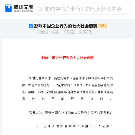
影
影响中国企业行为的七大社会趋势
响
影响中国企业行为的七大社会趋势
付费
中
2
阅读
收藏
（
来自
：
文库吧
）
国
企
业
行
为
的
七