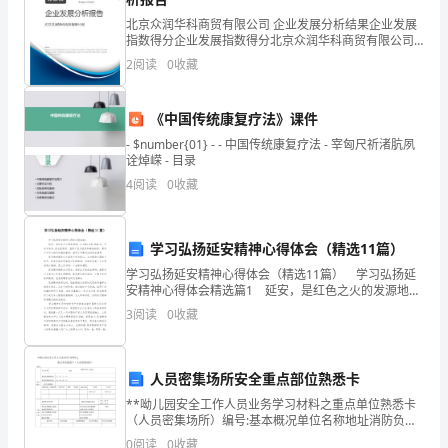
北京众润华科商贸有限公司 企业发展分析结果企业发展
了
指数得分企业发展指数得分北京众润华科商贸有限公司
综合得分说明：企业发展指数根据企业规模、企业创
种
2
阅读
0
收藏
新、企业风险、企业活力四个维度对企业发展情况进行
评价。
种
《中国传统康复疗法》课件
祸
- $number{01} - - 中国传统康复疗法 - 宰匈尺祈渚肮夙
诠焯嵘 - 目录
福
4
阅读
0
收藏
难
料
学习弘扬延安精神心得体会（精选11篇）
的
学习弘扬延安精神心得体会（精选11篇） 学习弘扬延
安精神心得体会精选篇1 延安，是红色之火的发源地，
变
从1935年到1948年，中共中央和_在这里领导、指挥了
3
阅读
0
收藏
抗日战争和解放战争，奠定了中华人民共和
数。
为
人员密集场所安全重点部位熟悉卡
**呦儿园安全工作人员业务学习材料之重点单位熟悉卡
达
（人员密集场所）编号:基本概况单位名称地址消防负责
人 及电话建筑内部毗连情况左：右：上：下：建筑外围
0
阅读
0
收藏