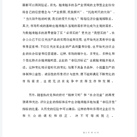
行
为
的
七
大
社
会
趋
势
21
世
纪
扑