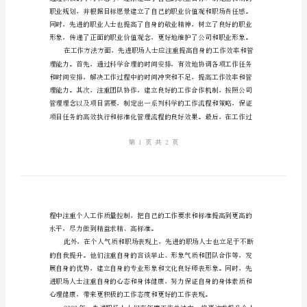
人
年
度
工
作
总
结
范
文
以