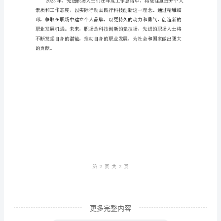
及
精
神
内
涵
职
场
人
士
必
更多完整内容
读