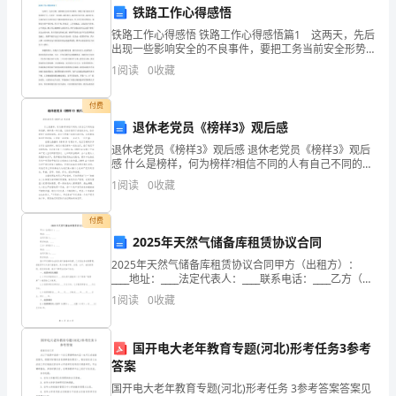
文
铁路工作心得感悟
以
铁路工作心得感悟 铁路工作心得感悟篇1 这两天，先后
出现一些影响安全的不良事件，要把工务当前安全形势
及
持续下去，还是有一些问题，越早提出，越早和大家交
1
阅读
0
收藏
的贡献。
流，越有好处。还是决定今天和大家召开紧急电视电话
精
会
付费
神
退休老党员《榜样3》观后感
内
退休老党员《榜样3》观后感 退休老党员《榜样3》观后
感 什么是榜样，何为榜样?相信不同的人有自己不同的独
特见解。榜样是一种力量，它给你提供了前进的方向，
涵
1
阅读
0
收藏
给你提供了前进的船帆。其实它更
作
付费
2025年天然气储备库租赁协议合同
为
2025年天然气储备库租赁协议合同甲方（出租方）：
一
____地址：____法定代表人：____联系电话：____乙方（承
租方）：____地址：____法定代表人：____联系电话：____
1
阅读
0
收藏
个
鉴于甲方拥有合
职
国开电大老年教育专题(河北)形考任务3参考
答案
场
国开电大老年教育专题(河北)形考任务 3参考答案答案见