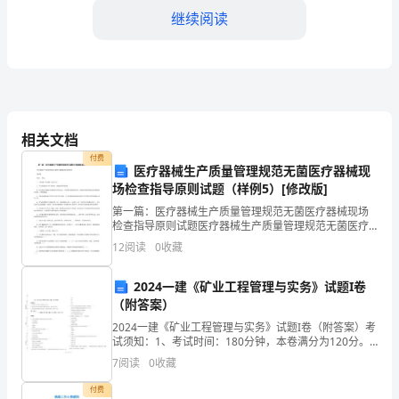
继续阅读
——
先
进
个
水平，尽力做到精益求精、高标准。
相关文档
人
付费
医疗器械生产质量管理规范无菌医疗器械现
年
场检查指导原则试题（样例5）[修改版]
度
第一篇：医疗器械生产质量管理规范无菌医疗器械现场
检查指导原则试题医疗器械生产质量管理规范无菌医疗
工
器械现场检查指导原则试题 姓名： 得分： 一、填空题
12
阅读
0
收藏
（共8题，每空5分） 1. 应当明确各部门的 和权限
作
2024一建《矿业工程管理与实务》试题I卷
总
（附答案）
2024一建《矿业工程管理与实务》试题I卷（附答案）考
结
试须知：1、考试时间：180分钟，本卷满分为120分。
2、请首先按要求在试卷的指定位置填写您的姓名、准考
范
7
阅读
0
收藏
证号等信息。 3、请仔细阅读各种题目的回
付费