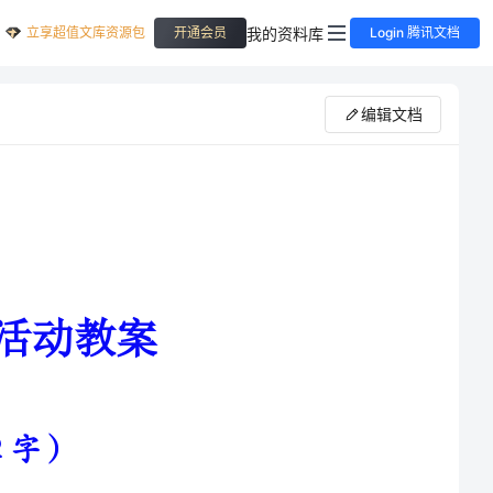
立享超值文库资源包
我的资料库
开通会员
Login 腾讯文档
编辑文档