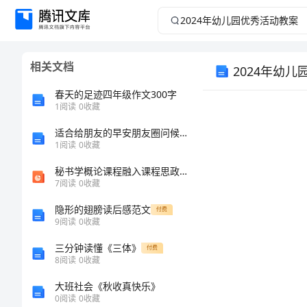
2024
年
相关文档
2024年幼
幼
春天的足迹四年级作文300字
儿
1
阅读
0
收藏
园
适合给朋友的早安朋友圈问候语21条
1
阅读
0
收藏
优
秘书学概论课程融入课程思政路径研究
7
阅读
0
收藏
秀
隐形的翅膀读后感范文
付费
9
阅读
0
收藏
活
三分钟读懂《三体》
付费
动
8
阅读
0
收藏
大班社会《秋收真快乐》
教
0
阅读
0
收藏