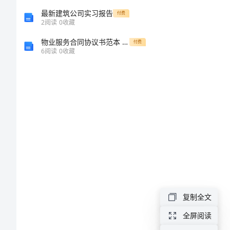
案
最新建筑公司实习报告
付费
2
阅读
0
收藏
2024
物业服务合同协议书范本 最新版
付费
年
6
阅读
0
收藏
幼
儿
园
优
秀
活
动
教
复制全文
案
全屏阅读