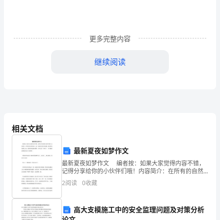
结
1（1595
更多完整内容
字）
继续阅读
本
学
期，
写好教学后记。
我
相关文档
担
任
最新夏夜如梦作文
最新夏夜如梦作文 编者按：如果大家觉得内容不错，
__
记得分享给你的小伙伴们哦！内容简介：在所有的自然
景色中，我一向最喜欢夏日的夜晚，微风轻轻地拂过大
年
2
阅读
0
收藏
地，树影婆裟地摆动腰肢，而其它的一切似乎... 有兴
级
高大支模施工中的安全监理问题及对策分析
论文