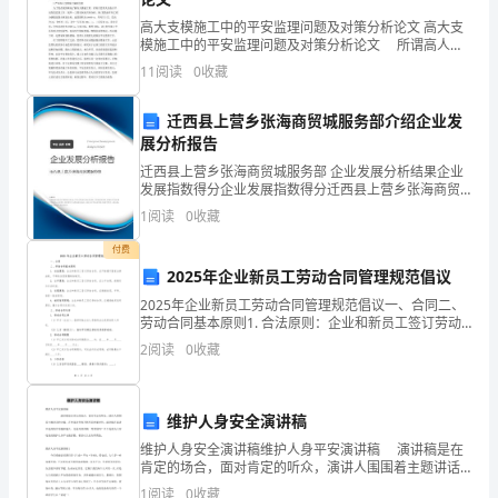
英
高大支模施工中的平安监理问题及对策分析论文 高大支
语
模施工中的平安监理问题及对策分析论文 所谓高人模
板工程:即水平混凝土构件模板支撑系统高度超过8m，或
教
11
阅读
0
收藏
跨度超过18m，施工总荷载人于10kN /m，
学
迁西县上营乡张海商贸城服务部介绍企业发
展分析报告
工
迁西县上营乡张海商贸城服务部 企业发展分析结果企业
作，
发展指数得分企业发展指数得分迁西县上营乡张海商贸
城服务部综合得分说明：企业发展指数根据企业规模、
1
阅读
0
收藏
企业创新、企业风险、企业活力四个维度对企业发展情
认
况进
付费
真
2025年企业新员工劳动合同管理规范倡议
学
2025年企业新员工劳动合同管理规范倡议一、合同二、
劳动合同基本原则1. 合法原则：企业和新员工签订劳动
合同，应严格遵守国家法律法规，不得违反国家强制性
习
2
阅读
0
收藏
规定。2. 公平原则：企业和新员工签订劳动合同，
教
维护人身安全演讲稿
育
维护人身安全演讲稿维护人身平安演讲稿 演讲稿是在
教
肯定的场合，面对肯定的听众，演讲人围围着主题讲话
的文稿。在快速改变和不断变革的新时代，演讲稿在演
1
阅读
0
收藏