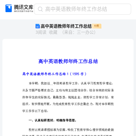
高
高中英语教师年终工作总结
中
高中英语教师年终工作总结
付费
英
3
阅读
收藏
（
来自
：
三一办公
）
语
教
师
年
终
工
作