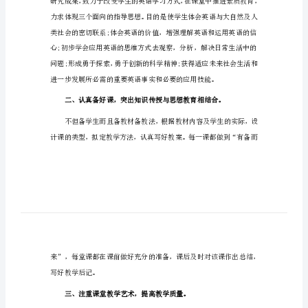
总
结
高
中
英
语
学工作作以下总结：
教
师
年
终
工
作