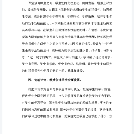
总
结
高
中
英
语
教
师
年
终
工
作
总