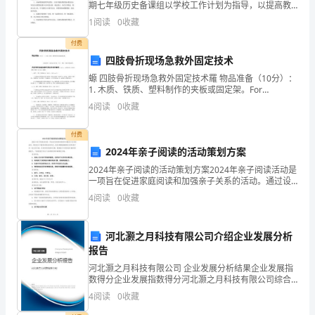
期七年级历史备课组以学校工作计划为指导，以提高教
学质量为目标，以主体教学研究高效课堂为中心，团结
教
1
阅读
0
收藏
合作，努力提高思想素质和业务素质，互相学习，认真
备好
材、
付费
四肢骨折现场急救外固定技术
拓
螈 四肢骨折现场急救外固定技术羅 物品准备（10分）：
1. 木质、铁质、塑料制作的夹板或固定架。For
展
personal use only in study and res
4
阅读
0
收藏
教
付费
学
2024年亲子阅读的活动策划方案
资
2024年亲子阅读的活动策划方案2024年亲子阅读活动是
一项旨在促进家庭阅读和加强亲子关系的活动。通过设
源，
计丰富多彩的活动形式，我们希望能够鼓励父母和孩子
4
阅读
0
收藏
们一起走进书海，共同享受阅读的乐趣，提高孩子们的
因
河北灏之月科技有限公司介绍企业发展分析
材
报告
施
河北灏之月科技有限公司 企业发展分析结果企业发展指
数得分企业发展指数得分河北灏之月科技有限公司综合
教。
得分说明：企业发展指数根据企业规模、企业创新、企
4
阅读
0
收藏
业风险、企业活力四个维度对企业发展情况进行评价。
该企