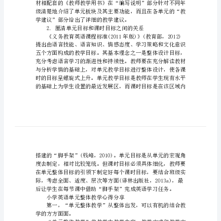
心
得
取教学上更大的进步。
分
1.明确单元板块的功能
享
小
学
英
语
单
元
整