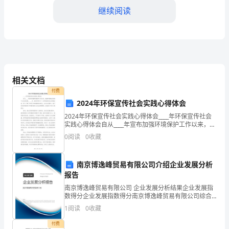
体
继续阅读
设
计
还
是
相关文档
付费
要
2024年环保宣传社会实践心得体会
为
2024年环保宣传社会实践心得体会____年环保宣传社会
实践心得体会自从____年宣布加强环境保护工作以来，我
自
国环保事业取得了长足的发展。____年，我有幸参与了一
0
阅读
0
收藏
次环保宣传社会实践活动，深入了解了环
己
学的方方面面。
南京博逸峰贸易有限公司介绍企业发展分析
所
报告
教
南京博逸峰贸易有限公司 企业发展分析结果企业发展指
数得分企业发展指数得分南京博逸峰贸易有限公司综合
的
得分说明：企业发展指数根据企业规模、企业创新、企
1
阅读
0
收藏
业风险、企业活力四个维度对企业发展情况进行评价。
学
该企
付费