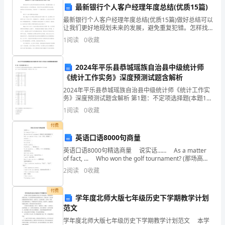
最新银行个人客户经理年度总结(优质15篇)
生
最新银行个人客户经理年度总结(优质15篇)做好总结可以
“量
让我们更好地规划未来的发展，避免重复犯错。怎样找
到总结的切入点和逻辑结构，是我们写总结时需要思考
1
阅读
0
收藏
的关键。如果你正为写总结发愁，不妨参考一下下面这
身
些
定
2024年平乐县恭城瑶族自治县中级统计师
《统计工作实务》深度预测试题含解析
做”。
2024年平乐县恭城瑶族自治县中级统计师《统计工作实
根
务》深度预测试题含解析 第1题：不定项选择题(本题1
分)以下是2005年全国资金流量表实物交易部分，请根据
1
阅读
0
收藏
该表数据回答以下有关问题。表3-1 200
据
付费
教
英语口语8000句商量
一。
学
英语口语8000句精选商量 说实话…… As a matter
of fact, ... Who won the golf tournament? (那场高尔
夫球比赛谁赢了?) Wel
目
2
阅读
0
收藏
标
付费
学年度北师大版七年级历史下学期教学计划
整
范文
合
学年度北师大版七年级历史下学期教学计划范文 本学