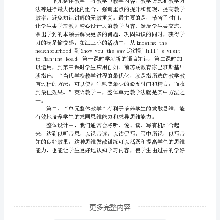
体
教
学
心
得
分
享
一
个
单
元
的
更多完整内容
整