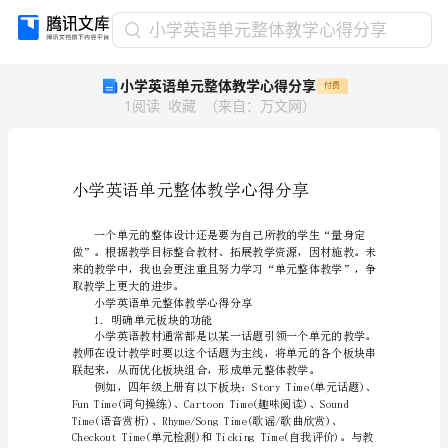
小
小学英语单元整体教学心得分享
学
小学英语单元整体教学心得分享
付费
英
1
阅读
收藏
（
来自
：
万文网
）
语
单
元
整
体
教
学