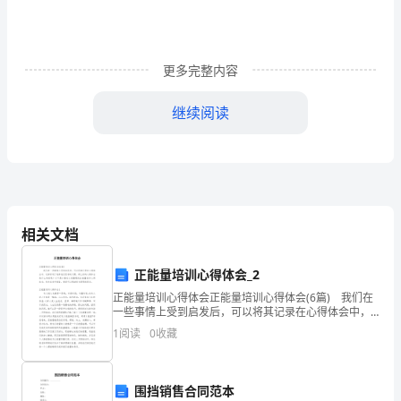
文》
在
更多完整内容
金
继续阅读
融
危
机
的
相关文档
影
响
正能量培训心得体会_2
正能量培训心得体会正能量培训心得体会(6篇) 我们在
下，
一些事情上受到启发后，可以将其记录在心得体会中，
这样有利于培养我们思考的习惯。那么好的心得体会是
1
阅读
0
收藏
找
什么样的呢？以下是小编为大家整理的正能量培训心得
到
围挡销售合同范本