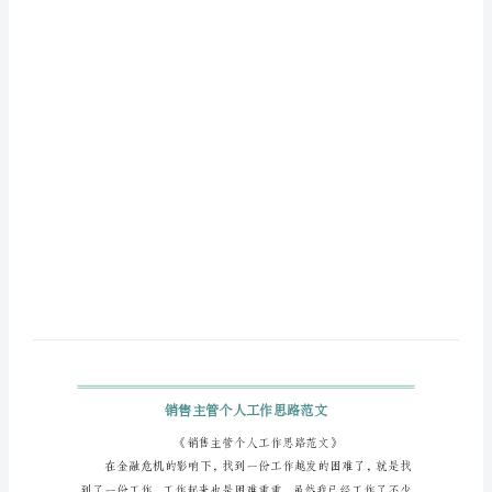
范
文
销
售
主
管
个
人
工
作
思
路