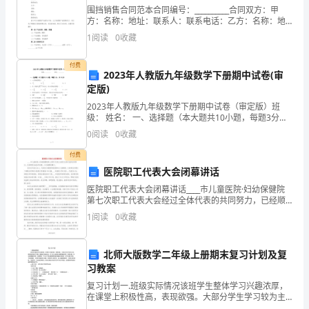
一
围挡销售合同范本合同编号：__________合同双方：甲
份
方：名称：地址：联系人：联系电话：乙方：名称：地
一、实际招商开发操作方面
址：联系人：联系电话：鉴于甲方为围挡产品的生产
1
阅读
0
收藏
商，乙方为围挡产品的购买方，双方为了明确双方的权
工
付费
作
2023年人教版九年级数学下册期中试卷(审
作。
定版)
越
2023年人教版九年级数学下册期中试卷（审定版）班
发
级： 姓名： 一、选择题（本大题共10小题，每题3分，
共30分）1．－5的相反数是( )A．
0
阅读
0
收藏
的
付费
运用别人的先进经验。
困
医院职工代表大会闭幕讲话
医院职工代表大会闭幕讲话____市儿童医院·妇幼保健院
难
第七次职工代表大会经过全体代表的共同努力，已经顺
利完成各项议程，今天就要闭幕了。在这次代表大会
了，
1
阅读
0
收藏
上，代表们以高度的使命感和主人翁精神，认真审议并
通过
就
北师大版数学二年级上册期末复习计划及复
是
习教案
补充完善新的酒水商资料。
复习计划一.班级实际情况该班学生整体学习兴趣浓厚，
找
二、公司人力资源管理方面
在课堂上积极性高，表现欲强。大部分学生学习较为主
动，具有良好的学习习惯。基础知识比较扎实。85分以