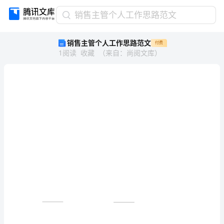
销
销售主管个人工作思路范文
售
销售主管个人工作思路范文
付费
主
1
阅读
收藏
（
来自
：
尚阅文库
）
管
个
人
工
作
思
路