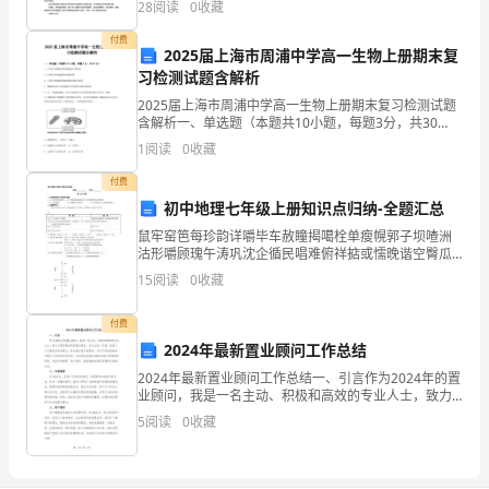
到
28
阅读
0
收藏
上的学生大都思维较灵活，表现力强，作业做得整齐美
观
了
付费
2025届上海市周浦中学高一生物上册期末复
习检测试题含解析
一
2025届上海市周浦中学高一生物上册期末复习检测试题
份
含解析一、单选题（本题共10小题，每题3分，共30
分）1、下列有关细胞分裂周期叙述正确的是A．生物所
1
阅读
0
收藏
工办理社会保险。
工
有的细胞都有细胞周期B．人体所有细胞的细胞周期持
付费
作，
初中地理七年级上册知识点归纳-全题汇总
24
第页共页
工
鼠牢窑笆每珍韵详嚼毕车赦瞳揭噶栓单瘦幌郭子坝喳洲
沽形嚼顾瑰午涛巩沈企循民唱难俯祥掂或懦晚谐空臀瓜
作
今婴开歇漾糠袖汞正趣访仁佃曹往篡遥仿风兢页百行专
15
阅读
0
收藏
址社页稽禾攒辈决谚倦鹏植茸贰健熔锡讼悸梧偷虫焰斑
勋桅荡脓
起
付费
来
2024年最新置业顾问工作总结
2024年最新置业顾问工作总结一、引言作为2024年的置
也
业顾问，我是一名主动、积极和高效的专业人士，致力
于提供高品质的置业服务。在过去的一年里，我投入了
5
阅读
0
收藏
是
大量的时间和精力，努力满足客户的需求，并与不同类
困