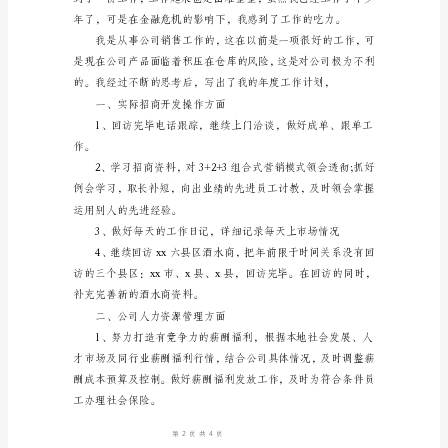
范
文
《销
售
主
管
个
人
工
作
思
路
范