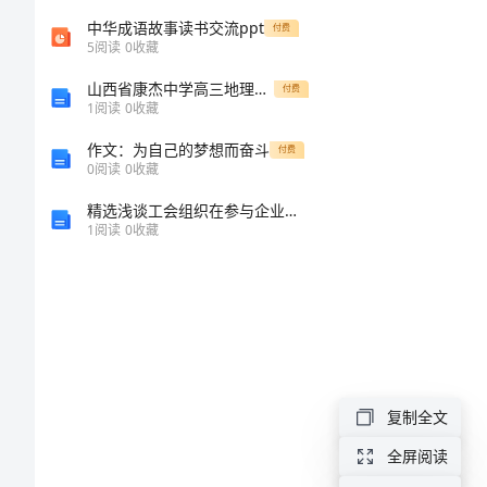
伟
中华成语故事读书交流ppt
付费
5
阅读
0
收藏
大
山西省康杰中学高三地理第二次模拟试题新人教版
付费
源
1
阅读
0
收藏
于
作文：为自己的梦想而奋斗
付费
0
阅读
0
收藏
平
精选浅谈工会组织在参与企业文化建设中的途径一精
凡
1
阅读
0
收藏
初
中
作
文
伟
复制全文
属。
大
全屏阅读