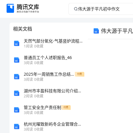
伟
大
相关文档
伟大源于平凡
源
天然气部分氧化-气基竖炉流程的模拟研究
于
1
阅读
0
收藏
普通员工个人述职报告_46
平
3
阅读
0
收藏
凡
2025年一周销售工作总结范例
付费
3
阅读
0
收藏
初
湖州市丰盈科技有限公司介绍企业发展分析报告
2
阅读
0
收藏
中
管工安全生产责任制
付费
作
3
阅读
0
收藏
杭州光曜致新屿冬企业管理合伙企业（有限合伙）介绍企业发展分析报告
文
3
阅读
0
收藏