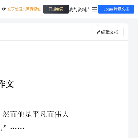
立享超值文库资源包
我的资料库
开通会员
Login 腾讯文档
编辑文档