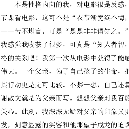
我感觉我收获了很多，可真是“知人者智，自知者明”！可能是性
格的关系吧！我第一次从电影中获得了能触动人心的财富——父的
伟大。一个父亲，为了自己孩子的生命，把语言发挥到淋漓尽致，
其行动更是无可比较。不禁一想，自己还算有点良心——我第一次
谢散文就是为父亲而写。想想父亲对我百般呵护，母亲无微不至的
关心。此刻，我深深无疑对父亲的印象又更深刻了——凌乱的白
发，刻意显露的笑容和他那望子成龙的迫切之心，都使我心潮起
伏，思绪万千，“便纵有千种风情，更与人何说？”我深切的感受
到一个人的`内心受到外界的影响时，他的思
无助的，而其是无奈的，就像蛮不讲理的隔阻使得有情人终不成眷
天空灿烂夺目，却只是一时的，夕阳无限好，也只是短促的，