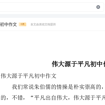
初中作文
本文由贤阅文档提供
付费
伟大源于平凡初中作文
伟大源于平凡初中作文
我们常说朱伯儒的情操是朴实崇高的，然而他是平凡而伟大
的，不错，“平凡出自伟大，伟大源于平凡”……
本是性格内向的我，对电影很是反感，今天老师却特意安排两
节课看电影，这可不是“衣带渐宽终不悔，为伊消得人憔悴，”
——苦不堪言。可是“是是非非谓知之。”在我消遣着电影的同时