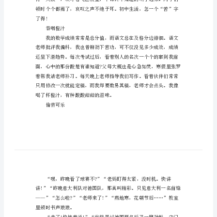
荐
是刺激的可乐。
有
品味咖啡
关
品
拖堂占课，可谓威震校园，无
味
青
春
的
作
文
推
荐
了得!