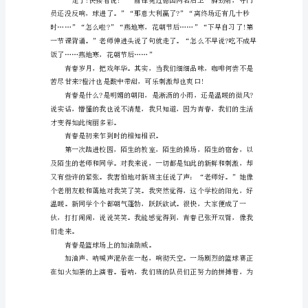
吞咽橙汁
导
语：
青
春
岁
月，
把
戏
喝了杯橙汁，有种酸酸甜甜的滋味。
年
偷尝可乐
华。
其
实，