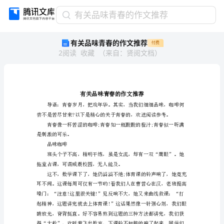
有
有关品味青春的作文推荐
关
有关品味青春的作文推荐
付费
品
2
阅读
收藏
（
来自
：
贤阅文档
）
味
青
春
的
作
文
推