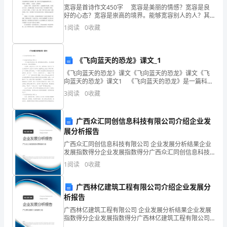
宽容是首诗作文450字 宽容是美丽的情感？宽容是良
苦
好的心态？宽容是崇高的境界。能够宽容别人的人？其
心胸像天空一样宽阔、透明？像大海一样广浩、深沉。
尽
1
阅读
0
收藏
宽容曾经深深伤害过自己的人？以德报怨是宽容的最高
境
甘
《飞向蓝天的恐龙》课文_1
来?
《飞向蓝天的恐龙》课文《飞向蓝天的恐龙》课文《飞
以
向蓝天的恐龙》课文1 《飞向蓝天的恐龙》是一篇科普
性的说明文，语言既精练有优美，还极具逻辑性。 这
才变得如此绚丽多彩。
3
阅读
0
收藏
下
堂课，我是作为公开课上的，虽然准备了很多关
青春是初来乍到时的相知相识。
是
广西众汇同创信息科技有限公司介绍企业发
展分析报告
精
广西众汇同创信息科技有限公司 企业发展分析结果企业
心
发展指数得分企业发展指数得分广西众汇同创信息科技
有限公司综合得分说明：企业发展指数根据企业规模、
1
阅读
0
收藏
的
企业创新、企业风险、企业活力四个维度对企业发展情
况进
关
广西林亿建筑工程有限公司介绍企业发展分
析报告
于
广西林亿建筑工程有限公司 企业发展分析结果企业发展
指数得分企业发展指数得分广西林亿建筑工程有限公司
青
综合得分说明：企业发展指数根据企业规模、企业创