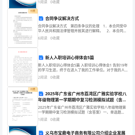
1
阅读
0
收藏
新、企业风险、企业活力四个维度对企业发展情况进行
们走来。
春
评价。
付费
青春是篮球场上的加油助威。
的，
合同争议解决方式
合同争议解决方式 第四条争议的处理 1．本合同受中
欢
华人民共和国法律管辖并按其进行解释。 2．本合同在
履行过程中发生的争议，由双方当事人协商解决，也可
6
阅读
0
收藏
送
由有关部门调解；协商或调解不成的，按下列
阅
新人入职培训心得体会5篇
读
新人入职培训心得体会5篇 入职培训心得体会1 告别19年
的学习生涯，终于在进入了我的工作单位。对于我的人
参
生来说，这又是一个新的起点，从那天起我真真实实的
2
阅读
0
收藏
感觉到自己已经成为了一个成年人，
考。
付费
2025年广东省广州市荔湾区广雅实验学校八
年级物理第一学期期中复习检测模拟试题（含答
青
案）
2025年广东省广州市荔湾区广雅实验学校八年级物理第
春
一学期期中复习检测模拟试题（含答案）一、单选题
（本题共10小题，每题3分，共30分）1、小明将钢质刻
1
阅读
0
收藏
度尺的一端紧压在桌面上，另一端伸出桌面，改变尺子
像
义乌市宝鼎电子商务有限公司介绍企业发展