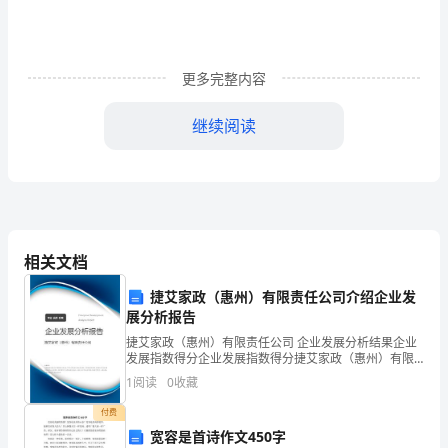
当
我
更多完整内容
们
细
继续阅读
细
品
味，
咖
相关文档
里顿时书声琅琅。
啡
捷艾家政（惠州）有限责任公司介绍企业发
展分析报告
何
捷艾家政（惠州）有限责任公司 企业发展分析结果企业
发展指数得分企业发展指数得分捷艾家政（惠州）有限
尝
责任公司综合得分说明：企业发展指数根据企业规模、
1
阅读
0
收藏
企业创新、企业风险、企业活力四个维度对企业发展情
不
况进
付费
是
宽容是首诗作文450字
饭了……燕地寒，花朝节后……”