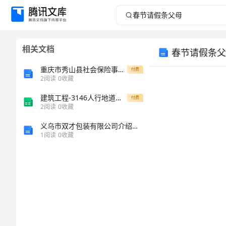
春
节
相关文档
春节请假条父
请
重庆市秀山县社会保险事务中心招考2名公益性岗人员位自我检测模拟卷第8版
付费
假
2
阅读
0
收藏
建筑工程-3146人行地道挡土墙结构钢筋成型与安装检验批质量验收记录
条
付费
2
阅读
0
收藏
父
义乌市双才包装有限公司介绍企业发展分析报告
1
阅读
0
收藏
母
您
春
节
请
假