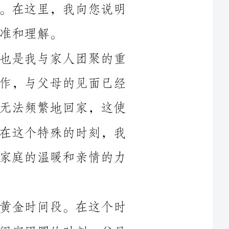
春节是中国最重要的传统节日之一，也是我与家人团聚的重
要时刻。很长时间以来，我一直在外地工作，与父母的见面已经
有很长一段时间了。由于工作的原因，我无法频繁地回家，这使
得我与父母的沟通和相互关心有所不足。在这个特殊的时刻，我
希望能够抽出时间回家与他们团聚，感受家庭的温暖和亲情的力
众所周知，春节期间是中国人团聚的黄金时间段。在这个时
候，人们会尽量腾出时间回家与亲人共度阖家团圆的时刻。父母
是家庭的核心，他们一直以来无私地付出和关心着我。我也一直
殊的节
日。我想在春节期间陪伴父母，让他们感受到我的关爱和孝心。
基于以上的原因，我特此申请在春节期间请假，希望领导能