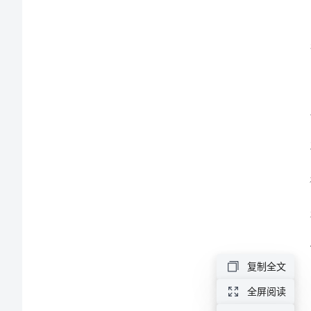
条
父
母
尊
敬
量。
的
领
导：
您
好！
我
复制全文
是
全屏阅读