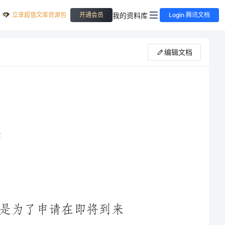
立享超值文库资源包
我的资料库
开通会员
Login 腾讯文档
编辑文档
我是贵单位的员工，我写这封请假条是为了申请在即将到来
的春节期间向公司请假，回家与父母团聚。在这里，我向您说明