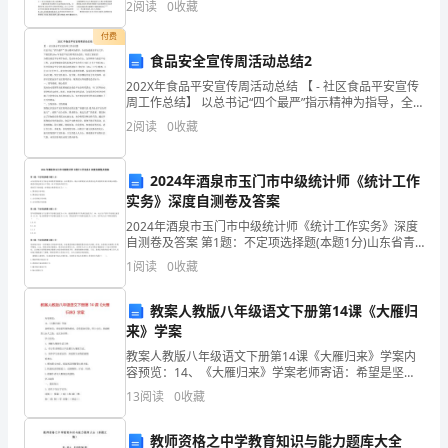
分
2
阅读
0
收藏
质量标准计量研究院， 山东 德州
付费
别
食品安全宣传周活动总结2
作
202X年食品平安宣传周活动总结 【 - 社区食品平安宣传
周工作总结】 以总书记“四个最严”指示精神为指导，全
了
面加强食品平安工作。下面是的20xx年食品平安宣传周
2
阅读
0
收藏
活动总结，欢送大家阅读! 为普及食品平
工作的科学化、过程化和常态化.
生
2024年酒泉市玉门市中级统计师《统计工作
产
实务》深度自测卷及答案
经
2024年酒泉市玉门市中级统计师《统计工作实务》深度
自测卷及答案 第1题：不定项选择题(本题1分)山东省青
营、
岛市为了制定本市教育发展规划，由市教育局、统计局
1
阅读
0
收藏
和发展与改革委员会共同组织开展专项统计调查，调
党
教案人教版八年级语文下册第14课《大雁归
建
来》学案
思
教案人教版八年级语文下册第14课《大雁归来》学案内
容预览：14、《大雁归来》学案老师寄语：希望是坚韧
的拐杖，忍受是旅行袋，带上它们，你能够登上永久之
想
13
阅读
0
收藏
旅，走完全世界。学习目的：1、理解大雁的生活习性
2、
政
教师资格之中学教育知识与能力题库大全