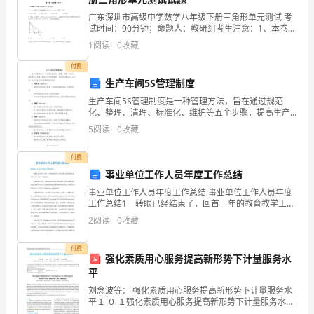
讲
广东深圳市高级中学数学八年级下册三角形单元测试 考
话
试时间：90分钟；命题人：教研组考生注意：1、本卷分
第I卷（选择题）和第Ⅱ卷（非选择题）两部分，满分100
1
阅读
0
收藏
稿
分，考试时间90分钟2、答卷前，考生务必用0
付费
刚
生产车间5S管理制度
才,
生产车间5S管理制度是一种管理方法，旨在通过规范
化、整理、清理、标准化、维护等五个步骤，提高生产
动员工创新创效积极性上做的还不够.
广
车间的效率、安全和环境卫生。以下是一份生产车间5S
5
阅读
0
收藏
管理制度的示例：1. 规范化（Seiri）：- 清理车
东
付费
老
事业单位工作人员年度工作总结
事业单位工作人员年度工作总结 事业单位工作人员年度
见效益.四是要深入贴近基层.
总、
工作总结1 转眼已经结束了，回首一年的教育教学工作
的点滴，感觉有得有失，但更多的是对新一年的期
建
2
阅读
0
收藏
待。 在思想政治方面，我始终拥护中国共产党的领
导，能
民
付费
强化素质用心服务提高新形势下计量服务水
书
平
刘念波等： 强化素质用心服务提高新形势下计量服务水
记
平１ ０ １强化素质用心服务提高新形势下计量服务水平
刘念波 １ 王 亮 １ 王玉良 １ 毛九明 ２（１ 德州市产品