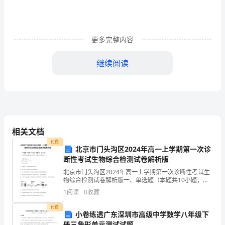
稿
公
更多完整内容
司
继续阅读
庆
“七
握.
一”
总
相关文档
结
付费
北京市门头沟区2024年高一上学期第一次诊
表
断性考试生物综合检测试卷解析版
彰
北京市门头沟区2024年高一上学期第一次诊断性考试生
物综合检测试卷解析版一、单选题（本题共10小题，每
题3分，共30分）1、下图为核苷酸链的结构示意图，下
大
1
阅读
0
收藏
列叙述不正确的是( ) A．能构成一个完整核
会
付费
小卷练透广东深圳市高级中学数学八年级下
册三角形单元测试试题