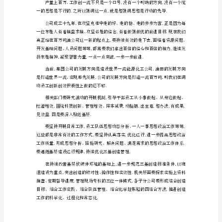
彰
大
会
讲
话
稿
七
员
大
会
讲
话