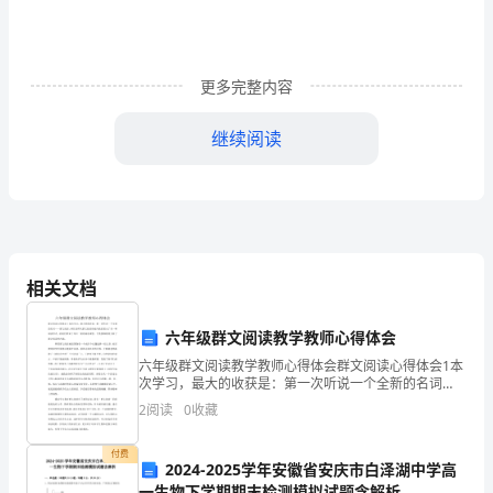
着
时
更多完整内容
间
的
继续阅读
流
逝，
的
新
相关文档
年
六年级群文阅读教学教师心得体会
钟
六年级群文阅读教学教师心得体会群文阅读心得体会1本
次学习，最大的收获是：第一次听说一个全新的名词
声
——群文阅读。两位老师从群文阅读角度向我们展示了
2
阅读
0
收藏
另一种阅读形式，给我们带来了耳目一新的阅读课堂。
即
于教授细
付费
2024-2025学年安徽省安庆市白泽湖中学高
将
一生物下学期期末检测模拟试题含解析