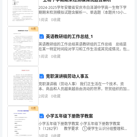
响
2024-2025学年安徽省安庆市白泽湖中学高一生物下学
期期末检测模拟试题含解析一、单选题（本题共10小
起，
题，每题3分，共30分）1、用金鱼藻在如图的实验装置
1
阅读
0
收藏
中进行与光合作用有关的实验，下列说法正确的是
在
付费
英语教研组的工作总结_1
这
英语教研组的工作总结英语教研组的工作总结 总结是
辞
在某一特定时间段对学习和工作生活或其完成情况，包
括取得的成绩、存在的问题及得到的经验和教训加以回
1
阅读
0
收藏
旧
顾和分析的书面材料，它可以提升我们发现问题的能
力，
迎
竞职演讲稿劳动人事五
新
竞职演讲稿（劳动人事） 我们正生活在一个技术、资
本、商品和人员越来越自由流动的世界，世贸组织的加
之
入，标志着我国真正融入到无国界的经济世界，人才竞
2
阅读
0
收藏
争必将越来越激烈。九象网23http：//www.
际，
付费
__
意性，增加了责任感。
小学五年级下册数学教案
项
小学五年级下册数学教案 小学五年级下册数学教案
1（1282字） 教学要求 ①使学生认识分组整理和编
二、做好事前控制
目
制统计表的意义； ②初步学会分组整理原始数据的方
3
阅读
0
收藏