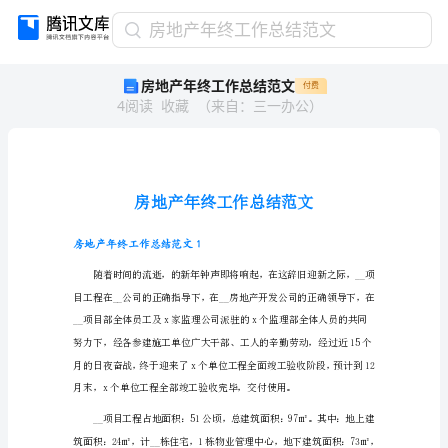
房
房地产年终工作总结范文
地
房地产年终工作总结范文
付费
产
4
阅读
收藏
（
来自
：
三一办公
）
年
终
工
作
总
结
范