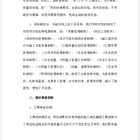
房
地
产
年
终
工
作
总
结
范
文
1
随