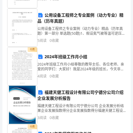
法； ③学会填写简单的统计表。 教学重点
工
1、工期事前控制：
公用设备工程师之专业案例（动力专业）精
程
品（历年真题）
在
公用设备工程师之专业案例（动力专业）精品（历年真
题）第一部分 单选题(50题)1、假设氮气被等温可逆压缩
__
到10.1MPa，其低压对应于液氮在71.9K的饱和蒸气压
5
阅读
0
收藏
(0.05MPa)。设氮的一次节流液
公
付费
2024年班级工作月小结
司
2024年班级工作月小结尊敬的教导主任、各位老师、亲
的
爱的同学们：大家好！我是2024年级的班长，今天非常
荣幸能在这里为大家做一个2024年班级工作月的小结。
4
阅读
0
收藏
在过去一个月的时间里，我们班级积极开展各项工
正
确
福建天健工程设计有限公司宁德分公司介绍
企业发展分析报告
指
福建天健工程设计有限公司宁德分公司 企业发展分析结
导
果企业发展指数得分企业发展指数得分福建天健工程设
计有限公司宁德分公司综合得分说明：企业发展指数根
3
阅读
0
收藏
据企业规模、企业创新、企业风险、企业活力四个维度
下，
对企
付费