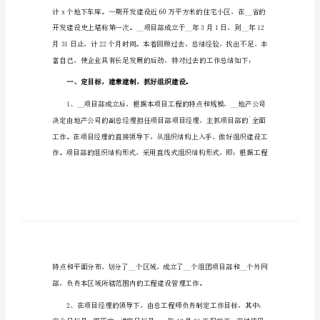
房地产年终工作总结范文1
文
房
地
产
年
终
工
作
总
结
范
文