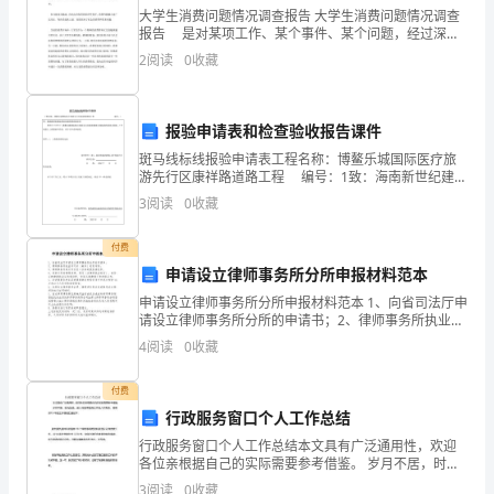
大学生消费问题情况调查报告 大学生消费问题情况调查
正确的是
时
报告 是对某项工作、某个事件、某个问题，经过深入
细致的调查后，将调查中收集到的材料加以系统，分析
2
阅读
0
收藏
间：
研究，以书面形式向组织和领导汇报调查情况的一种文
书
C.用沸点数据来分析分子的稳定性
90
报验申请表和检查验收报告课件
分
223
A．Al是还原剂，TiC是氧化产物
斑马线标线报验申请表工程名称：博鳌乐城国际医疗旅
钟)
游先行区康祥路道路工程 编号：1致：海南新世纪建设
B．TiO是氧化剂，TiC是还原产物
2
项目征询管理有限企业我单位已完毕了 博鳌乐城国际医
3
阅读
0
收藏
疗旅游先行区康祥路斑
可
D．生成1molTiC转移4mol电子
13.下列实验装置设计正确，且能达到目的的是
付费
能
申请设立律师事务所分所申报材料范本
用
申请设立律师事务所分所申报材料范本 1、向省司法厅申
请设立律师事务所分所的申请书；2、律师事务所执业许
到
可证（副本）的复印件；3、律师事务所向分所负责人出
4
阅读
0
收藏
具的授权委托书；4、派驻分所的律师名单、简历（含
的
付费
相
行政服务窗口个人工作总结
行政服务窗口个人工作总结本文具有广泛通用性，欢迎
对
各位亲根据自己的实际需要参考借鉴。 岁月不居，时光
如流，进入行政审批局工作已八月有余，现将201X年的
sp
3
阅读
0
收藏