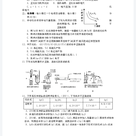
试
题
十
校
联
2++
4
+
24
合
7、下列描述中，不符合生产实际的是
体
B．电解法精炼粗铜，用纯铜作阴极
高
C．电解熔融的氧化铝制取金属铝，用
D．在镀件上电镀锌，用锌作阳极
三
8、能正确表示下列反应的离子方程式是
2—
上
2
2
学
期
期