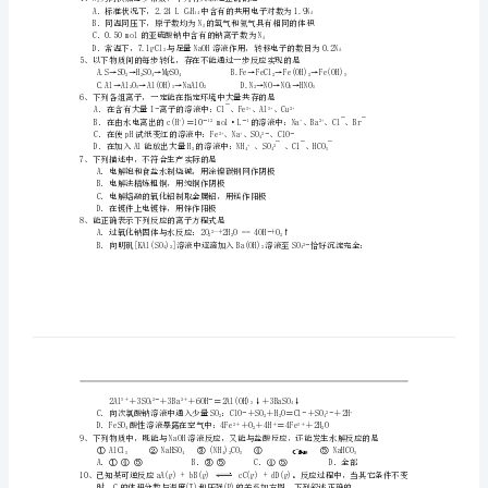
化
可能用到的相对原子质量：
学
一、选择题
上
发展”。下列不符合这一主题的是
A．发展循环经济，构建资源节约型社会
学
期
现。下列有关说法中，正确的是
期
+
5
初
3、下列表示正确的是
2
联
4、N为阿伏加德罗常数，下列有关叙述正确的是
A
考
A
C．0.50mol的亚硫酸钠中含有的钠离子数为N