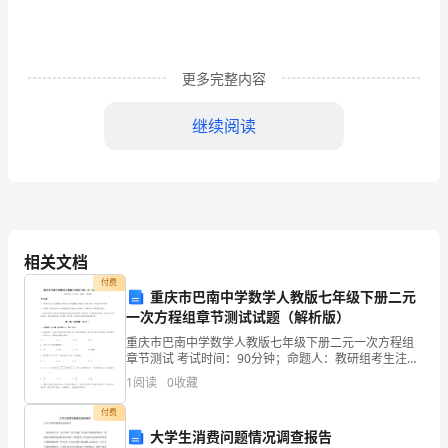
初
联
更多完整内容
考
化
继续阅读
3＋
2－2＋－
学
4
－
2
试
2＋
4
2
题
相关文档
(满
付费
重庆市巴南中学数学人教版七年级下册二元
分：
一次方程组章节测试试题（解析版）
100
重庆市巴南中学数学人教版七年级下册二元一次方程组
章节测试 考试时间：90分钟；命题人：教研组考生注
率增大
分，
意：1、本卷分第I卷（选择题）和第Ⅱ卷（非选择题）两
1
阅读
0
收藏
二、选择题
部分，满分100分，考试时间90分钟2、答卷前，考
完
共30分）
付费
卷
大学生消费问题情况调查报告