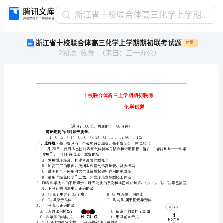
浙
浙江省十校联合体高三化学上学期期初联考试题
江
浙江省十校联合体高三化学上学期期初联考试题
付费
省
2
阅读
收藏
（
来自
：
三一办公
）
十
校
联
合
体
高
三