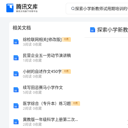
探
索
相关文档
探索小学新教
小
综检联网相关[修改版]
付费
学
3
阅读
0
收藏
民营企业五一劳动节演讲稿
新
1
阅读
0
收藏
教
小树的自述作文450字
付费
0
阅读
0
收藏
师
续写田忌赛马小学作文
5
阅读
0
收藏
试
医学综合（专升本）练习题
付费
用
2
阅读
0
收藏
冀教版一年级科学上册第二次月考考试卷及答案A4打印版
期
2
阅读
0
收藏