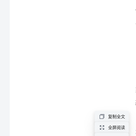
培
训
的
有
验。
效
路
径
与
复制全文
方
全屏阅读