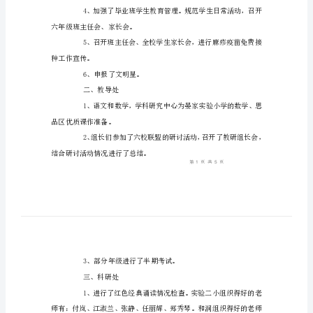
校
年
终
述
职
报
告
一、德育处
述
职
报
3、开始规范课间操。
告
要
求
六年级班主任会、家长会。