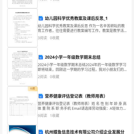
式，
期，我经历了许多挑战和机遇，经过深度反思，我深刻
领
向
幼儿园科学优秀教案及课后反思_1
有
幼儿园科学优秀教案及课后反思 作为一名辛苦耕耘的教
育工作者，往往需要进行教案编写工作，教案是教学活
关
动的总的组织纲领和行动方案。快来参考教案是怎么写
3
阅读
0
收藏
的吧！下面是小编精心整理的幼儿园科学优秀教案及课
的前列。
方
面
免责声明：图文来
2024小学一年级数学期末总结
报
2024小学一年级数学期末总结2024年的一年级数学学习
即将结束，回顾这一学期的学习过程，我对小朋友们的
努力和进步感到非常高兴。在这3000字的总结中，我将
告
2
阅读
0
收藏
为大家总结一下这个学期的重点知识点、学习方法
自
付费
己
营养健康评估登记表（教师用表）
营养健康评估登记表（教师用表）姓 名 性 别 年 龄 身 高
的
体 重 院 系 职 务手机 Email请选择劳动强度：A轻体力劳
动（办公室工作，维修电器钟表,售货员，酒店服务员，
9
阅读
1
收藏
工
化学试验操作，讲课等）
作
杭州蝶鱼信息技术有限公司介绍企业发展分