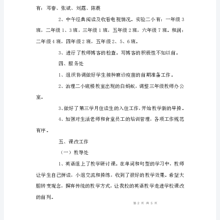
报
告
种工作宣传。
人，
6、申报了文明星。
自
己
二、教导处
述
说
品区优质课作准备。
自
己
结合研讨活动情况进行了总结。
在
免责声明：图文来
一
定
时