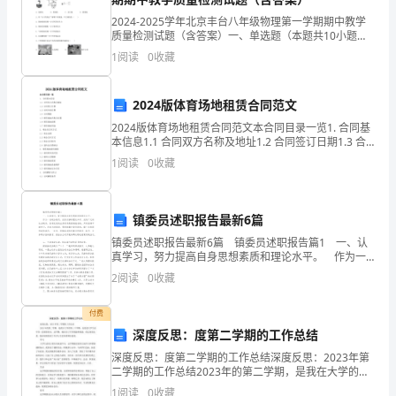
须
2024-2025学年北京丰台八年级物理第一学期期中教学
使
质量检测试题（含答案）一、单选题（本题共10小题，
每题3分，共30分）1、在探究凸透镜成像规律的实验
1
阅读
0
收藏
用
中，当烛焰、凸透镜、光屏处于如图所示的位置时
四、服务处
第
2024版体育场地租赁合同范文
一
2024版体育场地租赁合同范文本合同目录一览1. 合同基
本信息1.1 合同双方名称及地址1.2 合同签订日期1.3 合
人
同生效日期1.4 合同期限1.5 租赁场地名称及位置1.6 租
1
阅读
0
收藏
赁场地面积1.7 租
称，
室。
采
镇委员述职报告最新6篇
镇委员述职报告最新6篇 镇委员述职报告篇1 一、认
用
真学习，努力提高自身思想素质和理论水平。 作为一
名政协委员，没有足够的理论知识、没有广泛的社会联
自
2
阅读
0
收藏
系、没有优良的业务素质是很难胜任的。只有坚持
有序。
述
付费
深度反思：度第二学期的工作总结
五、课改工作
的
深度反思：度第二学期的工作总结深度反思：2023年第
方
二学期的工作总结2023年的第二学期，是我在大学的第
（一）教导处
三个学期，也是我大学生活中的一段重要经历。这学
1
阅读
0
收藏