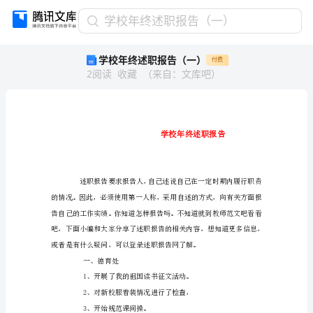
学
学校年终述职报告（一）
校
学校年终述职报告（一）
付费
年
2
阅读
收藏
（
来自
：
文库吧
）
终
述
职
报
告
（一）
免责声明：图文来源于网络搜集，版权归原作者所以 若侵犯了您的合法权益，请作者与本上传人联系，我们将及时更正删除。
学