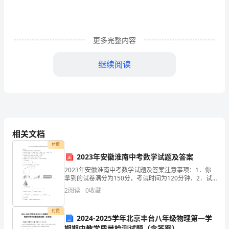
期
内
更多完整内容
履
继续阅读
行
职
责
免责声明：图文来源于网络搜集，版权归原作者所以 若侵犯了您的合法权益，请作者与本上传人联系，我们将及时更正删除。
三、科研处
的
相关文档
情
付费
况。
2023年安徽淮南中考数学试题及答案
有：邓春、张斌、刘露、陈震
2023年安徽淮南中考数学试题及答案注意事项：1．你
因
拿到的试卷满分为150分，考试时间为120分钟．2．试
卷包括“试题卷”和“答题卷”两部分．“试题卷”共4页，“答
2
阅读
0
收藏
此，
题卷”共6页．3．请务必在“答题卷”
必
付费
2024-2025学年北京丰台八年级物理第一学
期期中教学质量检测试题（含答案）