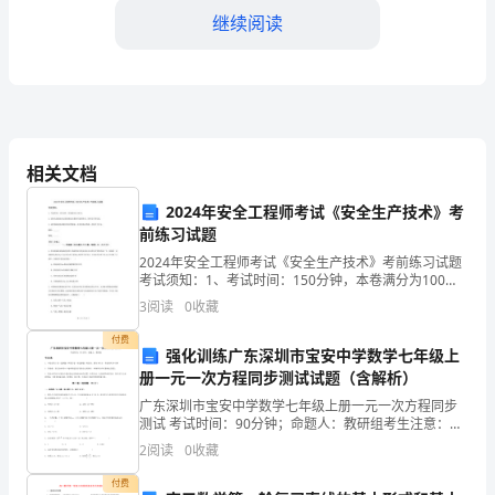
试
继续阅读
题
word
格式可自由下载编辑，附完整答案！
优
选
相关文档
保()
题
2024年安全工程师考试《安全生产技术》考
A:发生特殊情况时能顺利疏散
前练习试题
库
2024年安全工程师考试《安全生产技术》考前练习试题
B:各生产企业空间分割合理
考试须知：1、考试时间：150分钟，本卷满分为100
C:建筑主体结构安全
分。 2、请首先按要求在试卷的指定位置填写您的姓名、
3
阅读
0
收藏
完
准考证号等信息。 3、请仔细阅读各种题目的回
D:建筑群体协调美观
付费
强化训练广东深圳市宝安中学数学七年级上
整
答案：A
册一元一次方程同步测试试题（含解析）
广东深圳市宝安中学数学七年级上册一元一次方程同步
版
测试 考试时间：90分钟；命题人：教研组考生注意：
1、本卷分第I卷（选择题）和第Ⅱ卷（非选择题）两部
2
阅读
0
收藏
历
分，满分100分，考试时间90分钟2、答卷前，考生务
表是()。
付费
A:利润表