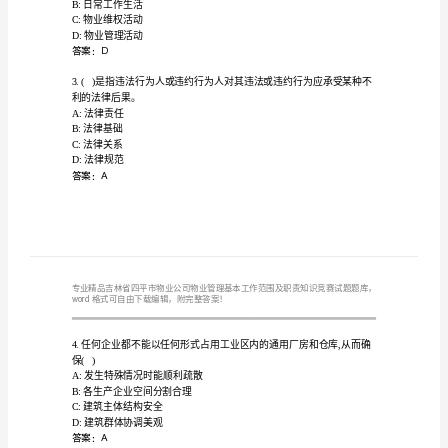
公
司
物
A:短信通知
业
B:书面通知
C:无需通知
管
D:电话通知
理
答案：B
基
本
域内全体业主在()中的合法权益。
A:房地产投资
工
B:日常工作生活
C:物业维权活动