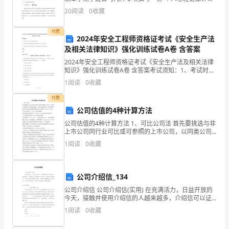
管
报 告”。个人心理健康评估报告基本W、J格式需要涉及如
A:社会分析
20
阅读
0
收藏
下几种部分：一、标题（起一种符合自己特色日勺、反
理
付费
2024年安全工程师资格证考试《安全生产法
基
及相关法律知识》强化训练试卷A卷 含答案
本
2024年安全工程师资格证考试《安全生产法及相关法律
知识》强化训练试卷A卷 含答案考试须知：1、考试时
工
间：150分钟，本卷满分为100分。 2、请首先按要求在
1
阅读
0
收藏
试卷的指定位置填写您的姓名、准考证号等信息
作
付费
公司估值的4种计算方法
范
公司估值的4种计算方法 1、可比公司法 首先要挑选与非
围
上市公司同行业可比或可参照的上市公司，以同类公司
的股价与财务数据为依据，计算出主要财务比率，然后
1
阅读
0
收藏
及
用这些比率作为市场价格乘数来推断目标公司的价值，
比
职
公司介绍信_134
责
公司介绍信 公司介绍信(实用) 在充满活力，日益开放的
今天，接触并使用介绍信的人越来越多，介绍信可以证
知
明持有人的身份，具有凭证性的特点。写起介绍信来就
1
阅读
0
收藏
毫无头绪？下面是小编整理的公司介绍信
识