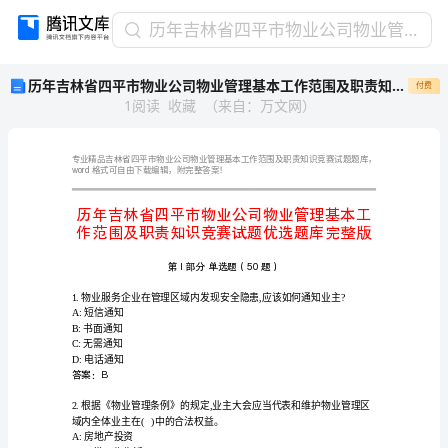
历
历年吉林省四平市物业公司物业管理基本工作范围及职责知识竞赛试题优选题库完整版
年
历年吉林省四平市物业公司物业管理基本工作范围及职责知识竞赛试题优选题库完整版
付费
吉
1
阅读
收藏
（
来自
：
万文网
）
林
省
四
平
word
格式可自由下载编辑，附完整答案！
市
物
业