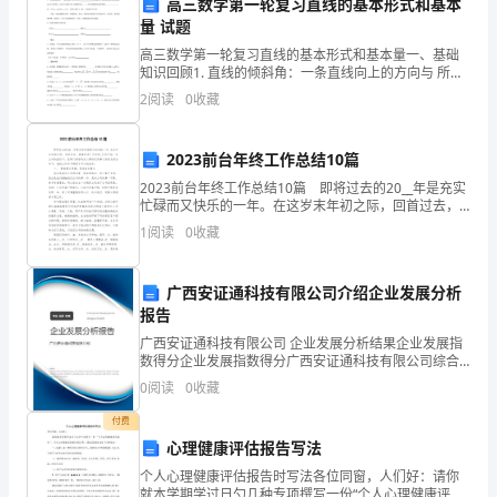
年
高三数学第一轮复习直线的基本形式和基本
量 试题
B:现金流量表
吉
高三数学第一轮复习直线的基本形式和基本量一、基础
C:成本表
知识回顾1. 直线的倾斜角：一条直线向上的方向与 所成
林
的最小正角叫做这条直线的倾斜角，其中直线与x轴平行
D:资产负债表
2
阅读
0
收藏
或重合时，其倾斜角为
省
答案：A
四
2023前台年终工作总结10篇
2023前台年终工作总结10篇 即将过去的20__年是充实
平
忙碌而又快乐的一年。在这岁末年初之际，回首过去，
展望未来！过去的_月份开始，在公司的指引下，在部门
1
阅读
0
收藏
市
领导的关心帮助及同事之间的友好合作下，我的
选聘具有相应资质的物业服务企业。
物
A:不必
广西安证通科技有限公司介绍企业发展分析
业
报告
B:推荐
广西安证通科技有限公司 企业发展分析结果企业发展指
公
C:应当
数得分企业发展指数得分广西安证通科技有限公司综合
得分说明：企业发展指数根据企业规模、企业创新、企
D:可以
0
阅读
0
收藏
司
业风险、企业活力四个维度对企业发展情况进行评价。
该企
答案：C
付费
物
心理健康评估报告写法
业
个人心理健康评估报告时写法各位同窗，人们好：请你
就本学期学过日勺几种专项撰写一份“个人心理健康评估