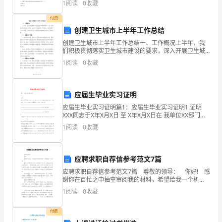
1
阅读
0
收藏
整
（）。A.手动火灾报警响应时间不超过6
付费
（2）解决其它临时性工作。
理
创建卫生城市上半年工作总结
的
创建卫生城市上半年工作总结一、工作概况上半年，我
们积极贯彻落实卫生城市建设的要求，深入开展卫生城
文
市的各项工作。通过各个方面的努力和改进，我们取得
1
阅读
0
收藏
了一定的成绩，为城市的卫生环境和居民的健康生活做
出了积极
件
按
应届生毕业实习证明
应届生毕业实习证明篇1：应届生毕业实习证明1.证明
类
XXX同志于X年X月X日 至 X年X月X日在 我单位XX部门实
习，表现良好，(再加上点溢美之词就更好了,呵呵) ,特此
1
阅读
0
收藏
别
证明----------
整
应聘求职自荐信参考范文7篇
理
应聘求职自荐信参考范文7篇 尊敬的领导： 你好! 感
谢你在百忙之中抽空审阅我的材料，希望给我一个机
好
会! 物识一个掌握扎实专业知识并具有一定工作能力和
1
阅读
0
收藏
组织能力的部下，是你的愿望。谋求一个充
放
付费
入