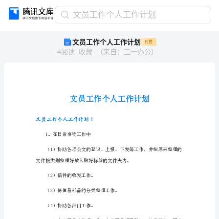
文
文员工作个人工作计划
员
文员工作个人工作计划
付费
工
4
阅读
收藏
（
来自
：
三一办公
）
作
个
人
工
作
计
划