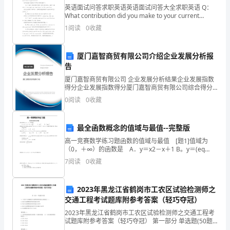
登
英语面试问答求职英语英语面试问答大全求职英语 Q：
工作计划《行政前台工作计划》。
What contribution did you make to your current
记、
(previous) organizatio
1
阅读
0
收藏
上
厦门嘉智商贸有限公司介绍企业发展分析报
报、
告
下
厦门嘉智商贸有限公司 企业发展分析结果企业发展指数
得分企业发展指数得分厦门嘉智商贸有限公司综合得分
发
说明：企业发展指数根据企业规模、企业创新、企业风
0
阅读
0
收藏
险、企业活力四个维度对企业发展情况进行评价。该企
等
业的
最全函数概念的值域与最值--完整版
工
高一竞赛数学练习题函数的值域与最值 [题1]值域为
作，
（0，＋∞）的函数是 A．y＝x2－x＋1 B。y＝(eq
\f(1,2))1－x C．y=3eq \f(1,2-x) D。｜lo
7
阅读
0
收藏
和自身修养同步，自我的价值。
并
把
2023年黑龙江省鹤岗市工农区试验检测师之
4。工作
交通工程考试题库附参考答案（轻巧夺冠）
原
2023年黑龙江省鹤岗市工农区试验检测师之交通工程考
来
试题库附参考答案（轻巧夺冠） 第一部分 单选题(50题)
（1）协助人力资源部工作。
1、下列关于公路隧道火灾报警系统的说法正确的是