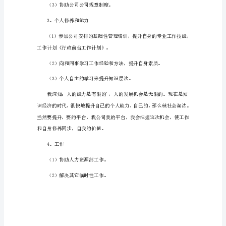
工
作
（6）办公室设备的和保养工作。
个
人
工作。
工
作
（8）按时完成交办的其它工作。
计
划
1
1。
2。在行政工作中
在
日
常