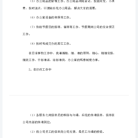
文员工作个人工作计划1
文
1。在日常事物工作中
员
工
作
个
人
（2）信件的收发工作。
工
作
（3）低值易耗品的分类整理工
计
（4）协助各部门工作。
划
文
员