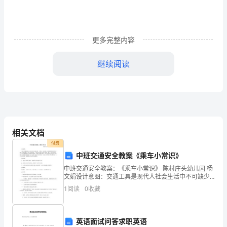
事
物
工
更多完整内容
作
继续阅读
中
（1）
公司内部的传递到位。
协
助
相关文档
各
付费
中班交通安全教案《乘车小常识》
项
（3）协助公司公司规章制度。
中班交通安全教案：《乘车小常识》 陈村庄头幼儿园 杨
文娟设计意图：交通工具是现代人社会生活中不可缺少
公
的一个部分，这些交通工具给
1
阅读
0
收藏
3。个人修养和能力
文
的
英语面试问答求职英语