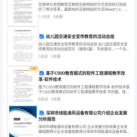
互联网与思想解放互联网互联网组织方式到目前已经经
结
历了两次变革，最原始的互联网组织方式叫web1.0，网
络的参与者分为信息发布方和接受方两个阵营。网络的
XXXXXX
11
阅读
0
收藏
存在是为了帮助信息单向广泛传播。超越地
有
幼儿园交通安全宣传教育的活动总结
职
幼儿园交通安全宣传教育的活动总结 幼儿园交通安全宣
工
传教育的活动总结范文（通用5篇） 不经意间，一个活动
就结束了，相信你一定有很多值得分享的经验，不如让
1
阅读
0
收藏
37
我们总结经验，展望未来。一起来学习活
人，
付费
基于CDIO教育模式的软件工程课程教学改
革-软件技术
其
基于CDIO教育模式的软件工程课程教学改革-软件技术基
中
于CDIO教育模式的软件工程课程教学改革 宗欣露，徐慧
（湖北工业大学计算机学院，湖北武汉430068） 摘要：
8
阅读
0
收藏
育事业贡献自己的青春。
35
针
岁
深圳市绿能通风设备有限公司介绍企业发展
二、建章立制，重点
分析报告
以
深圳市绿能通风设备有限公司 企业发展分析结果企业发
展指数得分企业发展指数得分深圳市绿能通风设备有限
下
公司综合得分说明：企业发展指数根据企业规模、企业