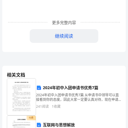
编
中
更多完整内容
心
青
继续阅读
年
文
明
号
相关文档
创
2024年初中入团申请书优秀7篇
建
2024年初中入团申请书优秀7篇 从申请书中领导可以直
城乡居民医保管理工作中去。
接看到你的态度，因此大家一定要认真对待，现在申请
工
书是申请人的主要观点和请求，并表达感谢和期待，下
241
阅读
1
收藏
面是小编为您分享的2024年初中入团申请书优
作
付费
总
互联网与思想解放