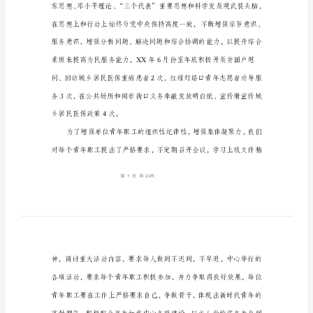
作
总
结
与
中
文
专
业
函