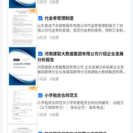
2
阅读
0
收藏
创新、企业风险、企业活力四个维度对企业发展情况进
青
行评
付费
年
代金券管理制度
山东奥迪汽车销售服务有限公司代金券管理制度为了加
18
强公司代金券的管理，规范代金券的使用，特制订本制
度。本制度适用于山东奥迪汽车销售服务有限公司，包
人，
4
阅读
0
收藏
括本部及各营业网点。一、代金券使用的注意事项此券
有效使
占
河南建联大数据集团有限公司介绍企业发展
全
分析报告
第页共页
2
24
河南建联大数据集团有限公司 企业发展分析结果企业发
体
展指数得分企业发展指数得分河南建联大数据集团有限
公司综合得分说明：企业发展指数根据企业规模、企业
职
1
阅读
0
收藏
创新、企业风险、企业活力四个维度对企业发展情况进
行评
工
付费
小学租房合同范文
49%，
小学租房合同范文小学房屋租赁合同合同编号： 出租方
（以下简称甲方）： 身份证号： 联系电话：
我
1
阅读
0
收藏
中
心