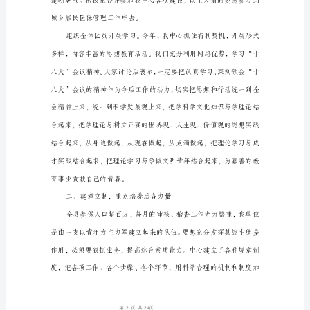
授
本
科
生
的
自
乡居民医保政策4次。
我
鉴
定
第页共页
1
24
汇