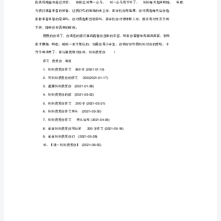
爱
点
多
有一天夜里
3
我
的
妈
妈
!
顿时，我的以前浮出了万这个数字，我
她
在
我
!
的
小
学
有人说：“母爱是最伟大的“是的，我
生