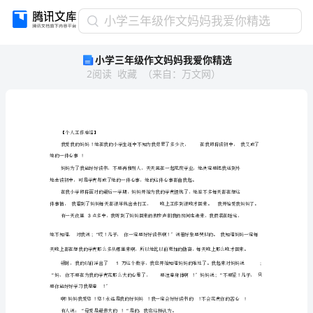
小
小学三年级作文妈妈我爱你精选
学
小学三年级作文妈妈我爱你精选
三
2
阅读
收藏
（
来自
：
万文网
）
年
级
作
文
妈
妈
我