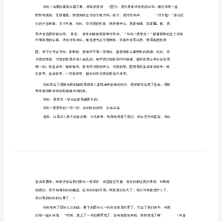
爱
你
【个人工作总结】
精
!
选
她的一件心事
【个
!
人
工
作
总
结】
我