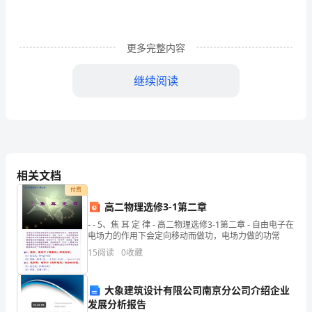
涯
中
更多完整内容
不
知
继续阅读
仅的十五年里，多少风雨，妈妈，您对我的教育，抚养和关心，我都知道，
为
我
劳
相关文档
累
付费
了
高二物理选修3-1第二章
- - 5、焦 耳 定 律 - 高二物理选修3-1第二章 - 自由电子在
多
对我的宽容，对我的爱是没有人能比的，虽然我们有时
吵吵闹闹，但您在我心中永远
电场力的作用下会定向移动而做功，电场力做的功常
少
15
阅读
0
收藏
唯一的。在生活中，每时每刻，都有您对我的关心，对我的爱。因而我
次，
大象建筑设计有限公司南京分公司介绍企业
在
发展分析报告