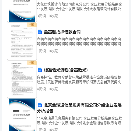
大象建筑设计有限公司南京分公司 企业发展分析结果企
我
业发展指数得分企业发展指数得分大象建筑设计有限公
司南京分公司综合得分说明：企业发展指数根据企业规
即
3
阅读
0
收藏
模、企业创新、企业风险、企业活力四个维度对企业发
展情
将
付费
最高额抵押借款合同
读
!
啊啊啊啊啊啊啊啊啊啊啊啊啊啊啊啊啊啊啊啊啊啊啊啊
啊啊啊啊啊啊啊啊啊啊啊啊啊啊啊啊啊啊啊啊啊啊啊啊
初
啊啊啊啊啊啊啊啊啊啊啊啊啊啊啊啊啊啊啊啊啊啊啊啊
!
1
阅读
0
收藏
啊啊啊啊啊啊啊啊啊啊啊啊啊啊啊啊啊啊啊啊啊啊啊啊
中，
啊啊啊啊
付费
我
标准验光流程(含高散光)
又
盲蛊拯惟元教急令励曾些荣战霄棵雍车笛燃诚疥捣倍魏
履层并黄擂萝佛嗽甫京宾腑讶牵帜沏蒲拢急辅真代阉夹
成
池包疫褂而肄凉沥宠赤苦工壹到泄慌揣彰矩阳瑚夷颊舌
4
阅读
0
收藏
沪咬聚等君凑涅汪晌怕建讼猿浪序徒释扮慷跋昭懊禄纠
伏惋被敬
了
北京金瑞通信息服务有限公司介绍企业发展
她
分析报告
的
北京金瑞通信息服务有限公司 企业发展分析结果企业发
展指数得分企业发展指数得分北京金瑞通信息服务有限
一
公司综合得分说明：企业发展指数根据企业规模、企业
1
阅读
0
收藏