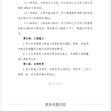
筑
的达成与保证。
工
第二条：合同项目
程
承
施、道路、园林等项目。
揽
合
同
详
第三条：工期
细
样
本
____
更多完整内容
年