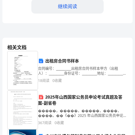
继续阅读
小
区
建
筑
日）。
相关文档
工
出租房合同书样本
程
DD日）到期。
合同编号：__________出租房合同书样本甲方（出租
承
人）：__________身份证号：__________地址：__________联
第四条：工程费用及支付
系电话：__________乙方（承租人）：_______
18
阅读
0
收藏
揽
合
2025年山西国家公务员申论考试真题及答
案-副省卷
同
�����，�����，�����，����，
甲
����。��《��》2025 年山西国家公务员申论考
试真题及答案-副省卷申论材料不全，题目解析来源网
367
阅读
0
收藏
额的30%作为预付款；
方：
络，仅供参考一、“耀然灯饰”是星河镇众多成功灯饰企业