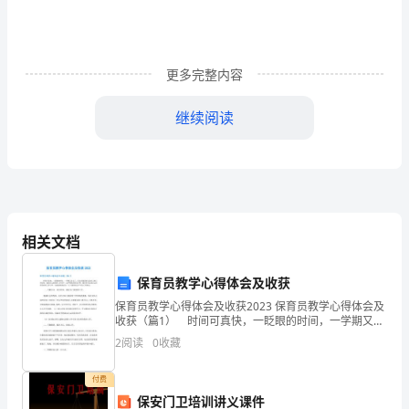
所
H
听
到
更多完整内容
的
三、默写
Aa---Zz
。
继续阅读
字
母。
①
s
相关文档
x
z②
保育员教学心得体会及收获
三、写出所给字母的邻居
B
保育员教学心得体会及收获2023 保育员教学心得体会及
收获（篇1） 时间可真快，一眨眼的时间，一学期又过
D
去了，在这里我需要认真自己的工作经验，提高自己的
2
阅读
0
收藏
保育工作水平。这学期我带的是小班，我在努力完成
三
付费
年
保安门卫培训讲义课件