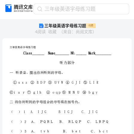
三
三年级英语字母练习题
年
三年级英语字母练习题
付费
级
4
阅读
收藏
（
来自
：
尚阅文库
）
英
语
字
三年级英语字母练习题
母
听力部分
练
习
一听录音，圈出你所听到的字母。
题