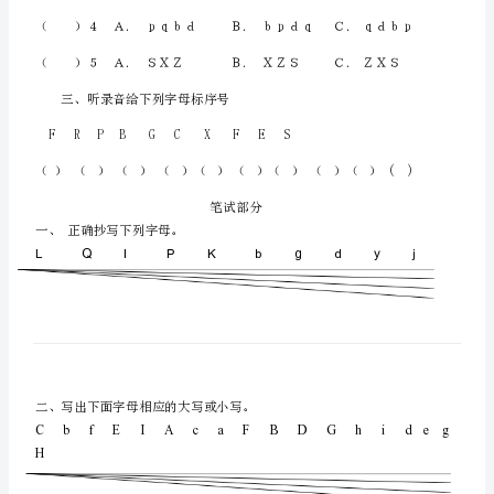
三
年
级
二将你所听到的字母组合的序号填在括号内。
英
语
字
母
练
习
题
Class_______
Name________
三、听录音给下列字母标序号
NO.______