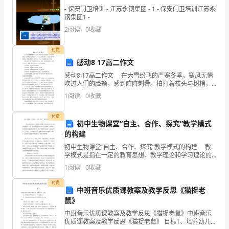
级
- 保安门卫培训 - 江苏永钢集团 - 1 - 保安门卫培训江苏永
英
钢集团1 -
语
2
阅读
0
收藏
字
母
付费
感动8 17高二作文
练
习
感动8 17高二作文 在大雪纷飞的严寒冬季，寒风无情
吹过人们的脸颊，感到阵阵刺骨。拍打着枝头与树梢，
E-i()
题
鸟儿也被大风困在笼中。人们穿着厚厚的棉袄，嘴里吐
1
阅读
0
收藏
Class_______Name________NO.______Mark_________
着热气。雪很厚，每走一步都是那么的不容易。
听
付费
力
初中生物课堂“自主、合作、探究”教学模式
的构建
部
分
初中生物课堂“自主、合作、探究”教学模式的构建 教
学模式是指在一定的教育思想、教学理论和学习理论的
一
指导下，在一定的课堂环境中教与学各要素之间的稳定
1
阅读
0
收藏
听
关系和活动进程的结构形式，是开展教学活动的一套方
录
付费
中班音乐优质课教案及教学反思《猫捉老
音，
鼠》
圈
中班音乐优质课教案及教学反思《猫捉老鼠》中班音乐
出
优质课教案及教学反思《猫捉老鼠》 目标1、培养幼儿听