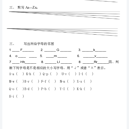
FRPBGCXFES
Mark_________
听
力
笔试部分
部
一、正确抄写下列字母。
分
一
听
录
音，
圈
出
二、写出下面字母相应的大写或小写。
你