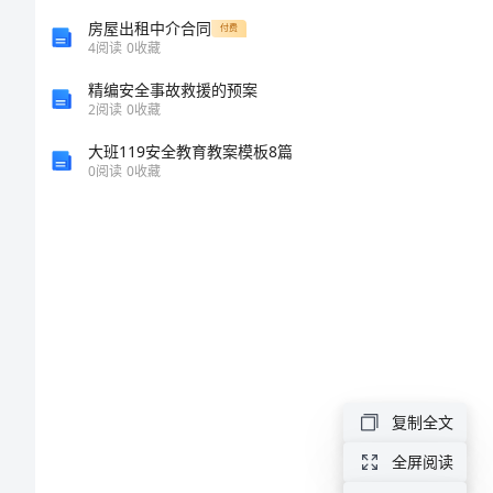
采
房屋出租中介合同
付费
购
4
阅读
0
收藏
合
精编安全事故救援的预案
2
阅读
0
收藏
同
大班119安全教育教案模板8篇
范
0
阅读
0
收藏
本
油
漆
采
购
合
年。
复制全文
同
全屏阅读
范