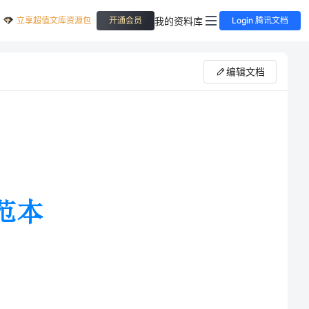
立享超值文库资源包
我的资料库
开通会员
Login 腾讯文档
编辑文档