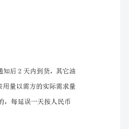
到需方通知后2天内到货，其它油
货，油漆用量以需方的实际需求量
家标准执行，应确保漆膜表面颜色
，产品质量从使用之日起"三包"一
运输，并送到需方指定仓库内，费