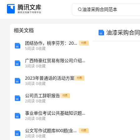
油
漆
相关文档
油漆采购合同
采
团结协作，桃李芬芳：2023学年度中班总结
付费
购
5
阅读
0
收藏
广西特豪红贸易有限公司介绍企业发展分析报告
合
3
阅读
0
收藏
同
2023年普通话的活动方案
付费
3
阅读
0
收藏
范
公司员工辞职报告
付费
2
阅读
0
收藏
本
事业单位考试公共基础知识题库经济常识试题66-综合应用能力
油
2
阅读
0
收藏
漆
公文写作试题库800题(含答案)-1
付费
2
阅读
0
收藏